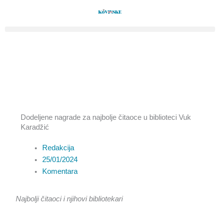
Pređi
na
sadržaj
Dodeljene nagrade za najbolje čitaoce u biblioteci Vuk
Karadžić
Redakcija
25/01/2024
Komentara
Najbolji čitaoci i njihovi bibliotekari