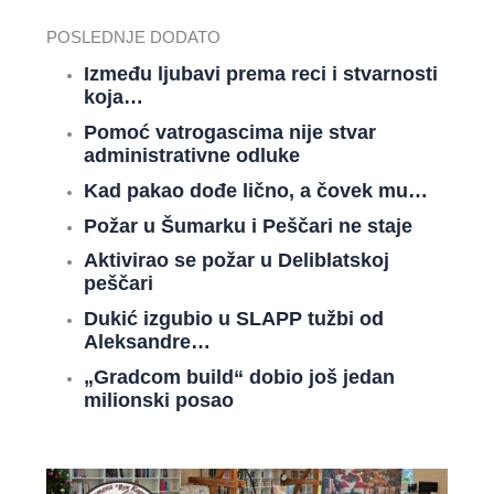
POSLEDNJE DODATO
Između ljubavi prema reci i stvarnosti
koja…
Pomoć vatrogascima nije stvar
administrativne odluke
Kad pakao dođe lično, a čovek mu…
Požar u Šumarku i Peščari ne staje
Aktivirao se požar u Deliblatskoj
peščari
Dukić izgubio u SLAPP tužbi od
Aleksandre…
„Gradcom build“ dobio još jedan
milionski posao