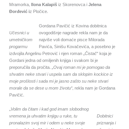
Mramorka,
Ilona Kalapiš
iz Skorenovca i
Jelena
Đorđević i
z Pločice.
Gordana Pavičić iz Kovina dobitnica
Učesnici u
ovogodišnje nagrade rekla nam je da
umetničkom
najviše voli domaće pisce Milorada
progarmu
Pavića, Sinišu Kovačevića, a posebno je
izdvojila Angelinu Petrović i njen roman „
Čistač
“ koja je
Gordani jedna od omiljenih knjiga i svakom bi je
preporučila da pročita.
„Ovaj roman mi je pomogao da
shvatim neke stvari i uspela sam da sklopim kockice iz
moje prošlosti i sada mi je jasno zašto su neke stvari
morale da se dese u mom životu“
, rekla nam je Gordana
Pavičić.
„
Volim da čitam i kad god imam slobodnog
vremena ja uhvatim knjigu u ruke, tu
Dobitnici
pronalazim svoj mir i odem u neke svoje
priznanja i