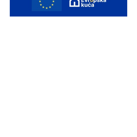
KONTAKT
📞
063 355164