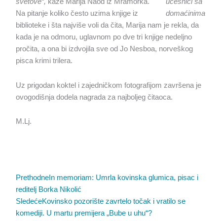
svetove“,
kaže Marija Naod iz Mramorka.
učesnici sa
Na pitanje koliko često uzima knjige iz
domaćinima
biblioteke i šta najviše voli da čita, Marija nam je rekla, da
kada je na odmoru, uglavnom po dve tri knjige nedeljno
pročita, a ona bi izdvojila sve od Jo Nesboa, norveškog
pisca krimi trilera.
Uz prigodan koktel i zajedničkom fotografijom završena je
ovogodišnja dodela nagrada za najboljeg čitaoca.
M.Lj.
Prev
Sledeća
Prethodne
In memoriam: Umrla kovinska glumica, pisac i
reditelj Borka Nikolić
Sledeće
Kovinsko pozorište zavrtelo točak i vratilo se
komediji. U martu premijera „Bube u uhu“?