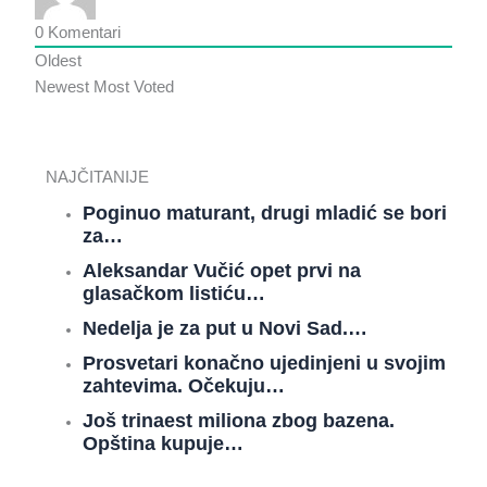
0
Komentari
Oldest
Newest
Most Voted
NAJČITANIJE
Poginuo maturant, drugi mladić se bori
za…
Aleksandar Vučić opet prvi na
glasačkom listiću…
Nedelja je za put u Novi Sad.…
Prosvetari konačno ujedinjeni u svojim
zahtevima. Očekuju…
Još trinaest miliona zbog bazena.
Opština kupuje…