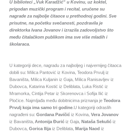
U biblioteci „Vuk Karadžić“ u Kovinu, uz koktel,
prigodan muzički program i recital, uručene su
nagrade za najbolje čitaoce u prethodnoj godini. Sve
prisutne, na početku svečanosti, pozdravila je
direktorka Ivana Jovanov i izrazila zadovoljstvo što
među čitalačkom publikom ima sve više mladih i
školaraca.
U kategoriji dece, nagradu za najboljeg i najvernijeg čitaoca
dobili su: Milica Pantović iz Kovina, Teodora Prvulj iz
Bavaništa, Milica Kuljanin iz Gaja, Milica Ranisavljev iz
Dubovca, Katarina Kostić iz Deliblata, Luka Ristić iz
Mramorka, Cintija Petar iz Skorenovca i Sofija Ilić iz
Pločice. Najmljađa među dobitnicima priznanja je
Teodora
Prvulj koja ima samo tri godine
.U kategoriji odraslih
nagrađeni su:
Gordana Pavičić
iz Kovina,
Vera Jovanov
iz Bavaništa,
Antonija Đurić
iz Gaja,
Nataša Sekulić
iz
Dubovca,
Gorica Ilija
iz Deliblata,
Marija Naod
iz