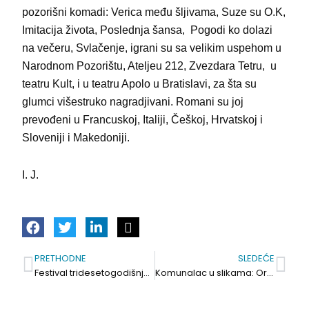
pozorišni komadi: Verica među šljivama, Suze su O.K,
Imitacija života, Poslednja šansa, Pogodi ko dolazi
na večeru, Svlačenje, igrani su sa velikim uspehom u
Narodnom Pozorištu, Ateljeu 212, Zvezdara Tetru, u
teatru Kult, i u teatru Apolo u Bratislavi, za šta su
glumci višestruko nagradjivani. Romani su joj
prevođeni u Francuskoj, Italiji, Češkoj, Hrvatskoj i
Sloveniji i Makedoniji.
I. J.
PRETHODNE
SLEDEĆE
Prev
Sle
Festival tridesetogodišnjeg prijateljstva, „SR-MA“ u Kovinu
Komunalac u slikama: Orezivanje granja, radovi na mreži, izgradnja šahte…