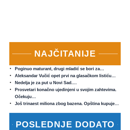
NAJČITANIJE
Poginuo maturant, drugi mladić se bori za…
Aleksandar Vučić opet prvi na glasačkom listiću…
Nedelja je za put u Novi Sad.…
Prosvetari konačno ujedinjeni u svojim zahtevima.
Očekuju…
Još trinaest miliona zbog bazena. Opština kupuje…
POSLEDNJE DODATO