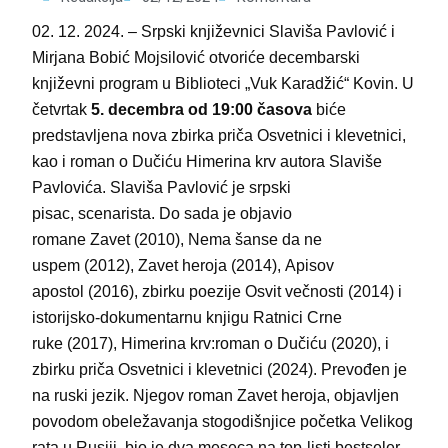
02. 12. 2024. – Srpski književnici Slaviša Pavlović i
Mirjana Bobić Mojsilović otvoriće decembarski
književni program u Biblioteci „Vuk Karadžić“ Kovin. U
četvrtak
5. decembra od 19:00 časova
biće
predstavljena nova zbirka priča Osvetnici i klevetnici,
kao i roman o Dučiću Himerina krv autora Slaviše
Pavlovića. Slaviša Pavlović je srpski
pisac, scenarista. Do sada je objavio
romane Zavet (2010), Nema šanse da ne
uspem (2012), Zavet heroja (2014), Apisov
apostol (2016), zbirku poezije Osvit večnosti (2014) i
istorijsko-dokumentarnu knjigu Ratnici Crne
ruke (2017), Himerina krv:roman o Dučiću (2020), i
zbirku priča Osvetnici i klevetnici (2024). Prevođen je
na ruski jezik. Njegov roman Zavet heroja, objavljen
povodom obeležavanja stogodišnjice početka Velikog
rata u Rusiji, bio je dva meseca na top-listi bestseler