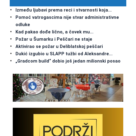
Između ljubavi prema reci i stvarnosti koja…
Pomoć vatrogascima nije stvar administrativne
odluke
Kad pakao dođe lično, a čovek mu…
Požar u Šumarku i Peščari ne staje
Aktivirao se požar u Deliblatskoj peščari
Dukić izgubio u SLAPP tužbi od Aleksandre…
„Gradcom build“ dobio još jedan milionski posao