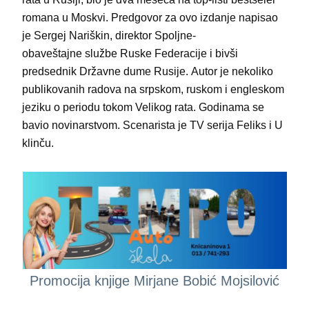
romana u Moskvi. Predgovor za ovo izdanje napisao
je Sergej Nariškin, direktor Spoljne-
obaveštajne službe Ruske Federacije i bivši
predsednik Državne dume Rusije. Autor je nekoliko
publikovanih radova na srpskom, ruskom i engleskom
jeziku o periodu tokom Velikog rata. Godinama se
bavio novinarstvom. Scenarista je TV serija Feliks i U
klinču.
Promocija knjige Mirjane Bobić Mojsilović