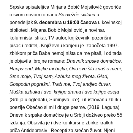
Srpska spisateljica Mirjana Bobić Mojsilović govoriće
o svom novom romanu
Sazvežće svitaca
u
ponedeljak
9. decembra u 19:00 časova
u kovinskoj
biblioteci. Mirjana Bobić Mojsilović je novinar,
kolumnista, slikar, TV autor, književnik, pozorišni
pisac i reditelj. Književnu karijeru je započela 1997.
zbirkom priča Baba nemoj ništa da me pitaš, i od tada
je objavila brojne romane:
Dnevnik srpske domaćice,
Happy end, Majke mi bajka, Ono sve što znaš o meni,
Srce moje, Tvoj sam, Azbuka mog života, Glad,
Gospodin pogrešni, Traži me, Tvoj andjeo čuvar,
Muška azbuka i dve knjige drama i dve knjige eseja
(Srbija u ogledalu, Sumnjivo lice), i ilustrovanu zbirku
poezije Obećao si mi i druge pesme. (2019. Laguna).
Dnevnik srpske domaćice je u Srbiji doživeo preko 55
izdanja. Objavila je i dve konkursne zbirke kratkih
priča Antidepresiv i Recepti za srećan žuvot. Njeni