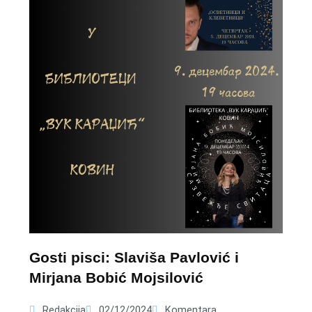
Gosti pisci: Slaviša Pavlović i
Mirjana Bobić Mojsilović
Redakcija
02/12/2024
Komentara