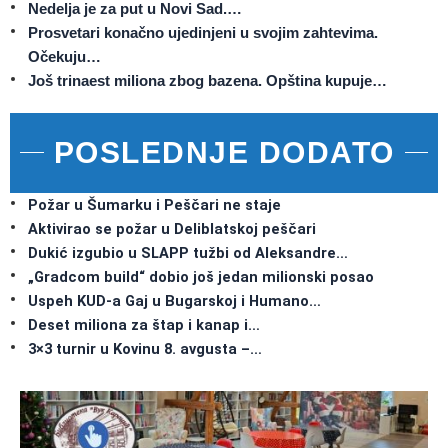
Nedelja je za put u Novi Sad.…
Prosvetari konačno ujedinjeni u svojim zahtevima.
Očekuju…
Još trinaest miliona zbog bazena. Opština kupuje…
POSLEDNJE DODATO
Požar u Šumarku i Peščari ne staje
Aktivirao se požar u Deliblatskoj peščari
Dukić izgubio u SLAPP tužbi od Aleksandre…
„Gradcom build“ dobio još jedan milionski posao
Uspeh KUD-a Gaj u Bugarskoj i Humano…
Deset miliona za štap i kanap i…
3×3 turnir u Kovinu 8. avgusta –…