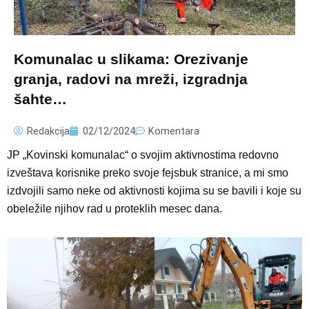
Komunalac u slikama: Orezivanje
granja, radovi na mreži, izgradnja
šahte…
Redakcija
02/12/2024
Komentara
JP „Kovinski komunalac“ o svojim aktivnostima redovno
izveštava korisnike preko svoje fejsbuk stranice, a mi smo
izdvojili samo neke od aktivnosti kojima su se bavili i koje su
obeležile njihov rad u proteklih mesec dana.