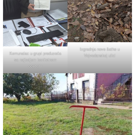
Izgradnja nove šathe u
Komunalac u grupi preduzeća
Vojvođanskoj ulici
sa najboljom bonitetnom
ocenom