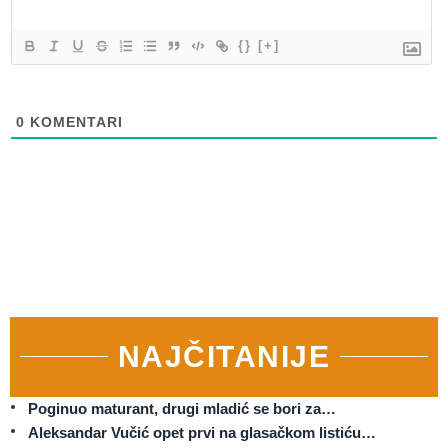
{}
[+]
0
KOMENTARI
NAJČITANIJE
Poginuo maturant, drugi mladić se bori za…
Aleksandar Vučić opet prvi na glasačkom listiću…