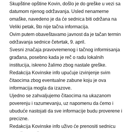
Skupštine opštine Kovin, došlo je do greške u vezi sa
datumom njenog održavanja. Usled nenamerne
omaške, navedeno je da će sednica biti održana na
Veliki petak, što nije tačna informacija.
Ovim putem obaveštavamo javnost da je tačan termin
održavanja sednice četvrtak, 9. april.
Svesni značaja pravovremenog i tačnog informisanja
građana, posebno kada je reč o radu lokalnih
institucija, iskreno žalimo zbog nastale greške.
Redakcija Kovinske info upućuje izvinjenje svim
čitaocima zbog eventualne zabune koju je ova
informacija mogla da izazove.
Ujedno se zahvaljujemo čitaocima na ukazanom
poverenju i razumevanju, uz napomenu da ćemo i
ubuduće nastojati da sve informacije budu proverene i
precizne.
Redakcija Kovinske info uživo će prenositi sednicu