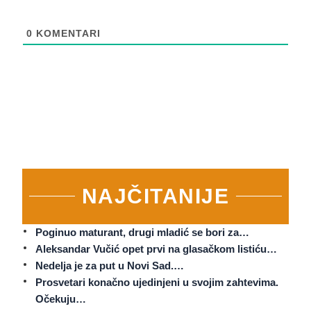
0
KOMENTARI
NAJČITANIJE
Poginuo maturant, drugi mladić se bori za…
Aleksandar Vučić opet prvi na glasačkom listiću…
Nedelja je za put u Novi Sad.…
Prosvetari konačno ujedinjeni u svojim zahtevima.
Očekuju…