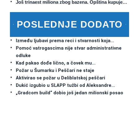
Još trinaest miliona zbog bazena. Opština kupuje…
POSLEDNJE DODATO
Između ljubavi prema reci i stvarnosti koja…
Pomoć vatrogascima nije stvar administrativne
odluke
Kad pakao dođe lično, a čovek mu…
Požar u Šumarku i Peščari ne staje
Aktivirao se požar u Deliblatskoj peščari
Dukić izgubio u SLAPP tužbi od Aleksandre…
„Gradcom build“ dobio još jedan milionski posao