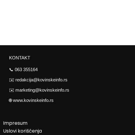
KONTAKT
📞
063 355164
✉️
redakcija@kovinskeinfo.rs
✉️
marketing@kovinskeinfo.rs
🌐
www.kovinskeinfo.rs
Impresum
Uslovi korišćenja