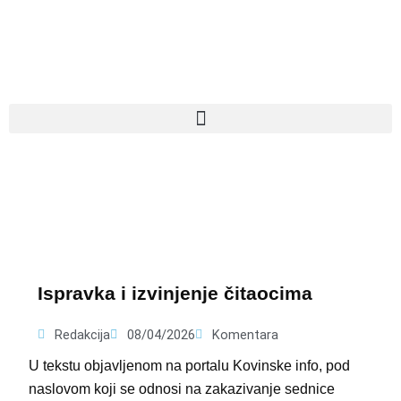
Pređi
na
sadržaj
Ispravka i izvinjenje čitaocima
Redakcija
08/04/2026
Komentara
U tekstu objavljenom na portalu Kovinske info, pod
naslovom koji se odnosi na zakazivanje sednice