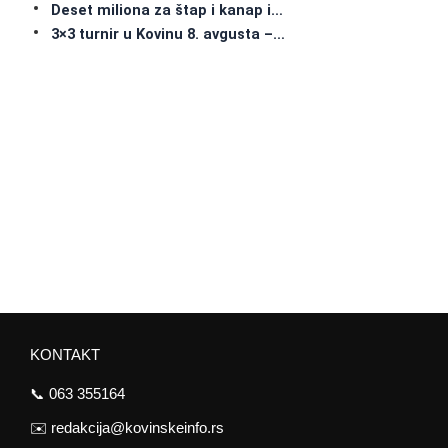
Deset miliona za štap i kanap i…
3×3 turnir u Kovinu 8. avgusta –…
KONTAKT
📞
063 355164
✉️
redakcija@kovinskeinfo.rs