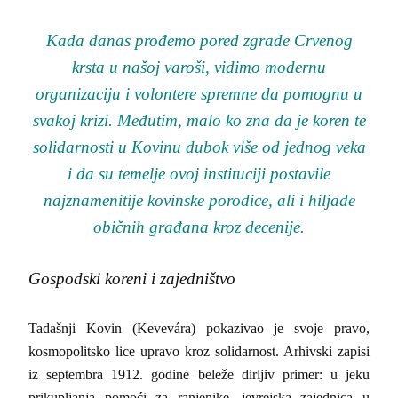
Kada danas prođemo pored zgrade Crvenog
krsta u našoj varoši, vidimo modernu
organizaciju i volontere spremne da pomognu u
svakoj krizi. Međutim, malo ko zna da je koren te
solidarnosti u Kovinu dubok više od jednog veka
i da su temelje ovoj instituciji postavile
najznamenitije kovinske porodice, ali i hiljade
običnih građana kroz decenije.
Gospodski koreni i zajedništvo
Tadašnji Kovin (Kevevára) pokazivao je svoje pravo,
kosmopolitsko lice upravo kroz solidarnost. Arhivski zapisi
iz septembra 1912. godine beleže dirljiv primer: u jeku
prikupljanja pomoći za ranjenike, jevrejska zajednica u