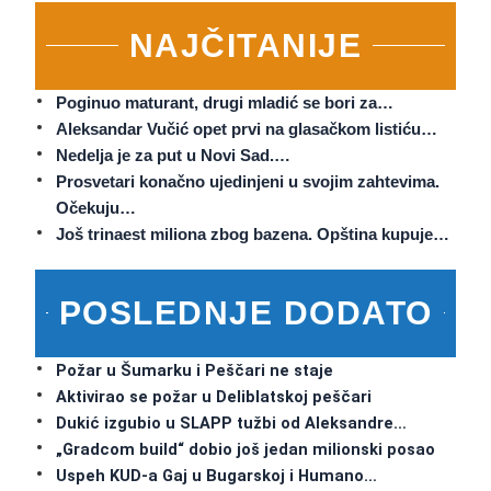
NAJČITANIJE
Poginuo maturant, drugi mladić se bori za…
Aleksandar Vučić opet prvi na glasačkom listiću…
Nedelja je za put u Novi Sad.…
Prosvetari konačno ujedinjeni u svojim zahtevima.
Očekuju…
Još trinaest miliona zbog bazena. Opština kupuje…
POSLEDNJE DODATO
Požar u Šumarku i Peščari ne staje
Aktivirao se požar u Deliblatskoj peščari
Dukić izgubio u SLAPP tužbi od Aleksandre…
„Gradcom build“ dobio još jedan milionski posao
Uspeh KUD-a Gaj u Bugarskoj i Humano…