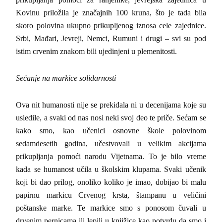
Kovinu priložila je značajnih 100 kruna, što je tada bila
skoro polovina ukupno prikupljenog iznosa cele zajednice.
Srbi, Mađari, Jevreji, Nemci, Rumuni i drugi – svi su pod
istim crvenim znakom bili ujedinjeni u plemenitosti.
Sećanje na markice solidarnosti
Ova nit humanosti nije se prekidala ni u decenijama koje su
usledile, a svaki od nas nosi neki svoj deo te priče. Sećam se
kako smo, kao učenici osnovne škole polovinom
sedamdesetih godina, učestvovali u velikim akcijama
prikupljanja pomoći narodu Vijetnama. To je bilo vreme
kada se humanost učila u školskim klupama. Svaki učenik
koji bi dao prilog, onoliko koliko je imao, dobijao bi malu
papirnu markicu Crvenog krsta, štampanu u veličini
poštanske marke. Te markice smo s ponosom čuvali u
drvenim pernicama ili lepili u knjižice kao potvrdu da smo i