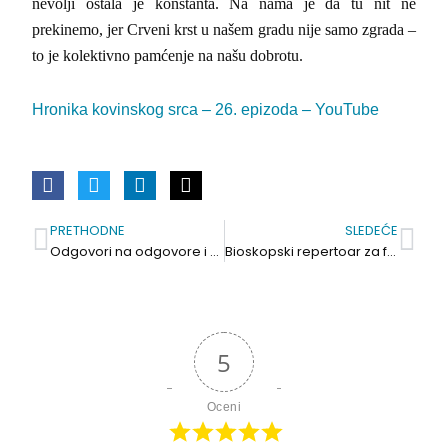
nevolji ostala je konstanta. Na nama je da tu nit ne
prekinemo, jer Crveni krst u našem gradu nije samo zgrada –
to je kolektivno pamćenje na našu dobrotu.
Hronika kovinskog srca – 26. epizoda – YouTube
PRETHODNE
SLEDEĆE
Prev
Sle
Odgovori na odgovore i odlaganje odgovornosti
Bioskopski repertoar za februar. Film Svadba i 08. februara
5
Oceni