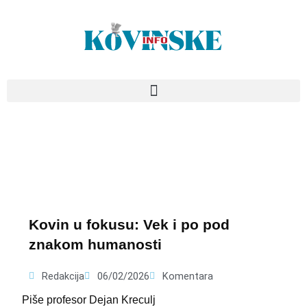
Pređi
na
sadržaj
Kovin u fokusu: Vek i po pod
znakom humanosti
Redakcija
06/02/2026
Komentara
Piše profesor Dejan Kreculj