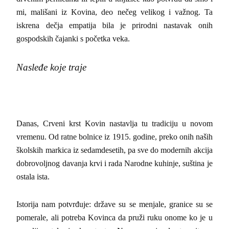
mi, mališani iz Kovina, deo nečeg velikog i važnog. Ta
iskrena dečja empatija bila je prirodni nastavak onih
gospodskih čajanki s početka veka.
Nasleđe koje traje
Danas, Crveni krst Kovin nastavlja tu tradiciju u novom
vremenu. Od ratne bolnice iz 1915. godine, preko onih naših
školskih markica iz sedamdesetih, pa sve do modernih akcija
dobrovoljnog davanja krvi i rada Narodne kuhinje, suština je
ostala ista.
Istorija nam potvrđuje: države su se menjale, granice su se
pomerale, ali potreba Kovinca da pruži ruku onome ko je u