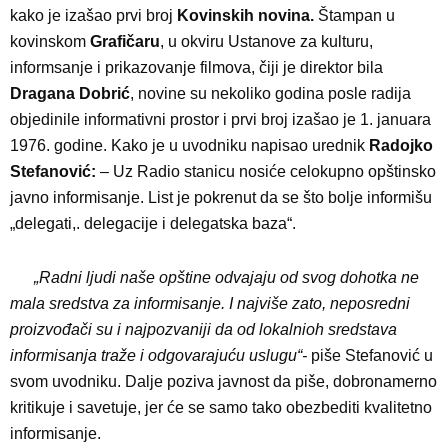
kako je izašao prvi broj
Kovinskih novina.
Štampan u
kovinskom
Grafičaru
, u okviru Ustanove za kulturu,
informsanje i prikazovanje filmova, čiji je direktor bila
Dragana Dobrić
, novine su nekoliko godina posle radija
objedinile informativni prostor i prvi broj izašao je 1. januara
1976. godine. Kako je u uvodniku napisao urednik
Radojko
Stefanović:
– Uz Radio stanicu nosiće celokupno opštinsko
javno informisanje. List je pokrenut da se što bolje informišu
„delegati,. delegacije i delegatska baza“.
„Radni ljudi naše opštine odvajaju od svog dohotka ne
mala sredstva za informisanje. I najviše zato, neposredni
proizvođači su i najpozvaniji da od lokalnioh sredstava
informisanja traže i odgovarajuću uslugu“-
piše Stefanović u
svom uvodniku. Dalje poziva javnost da piše, dobronamerno
kritikuje i savetuje, jer će se samo tako obezbediti kvalitetno
informisanje.