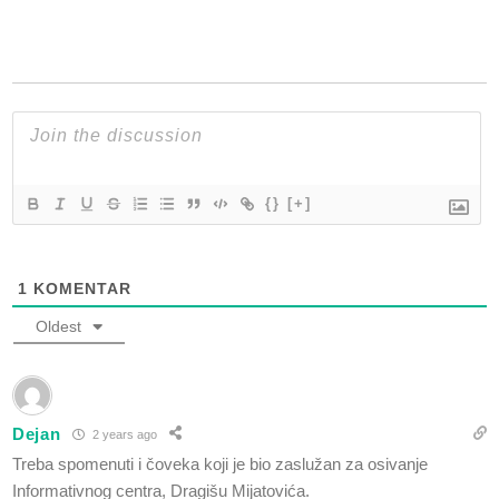
{}
[+]
1
KOMENTAR
Oldest
Dejan
2 years ago
Treba spomenuti i čoveka koji je bio zaslužan za osivanje
Informativnog centra, Dragišu Mijatovića.