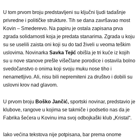
U tom prvom broju predstavljeni su ključni ljudi tadašnje
privredne i političke strukture. Tih se dana završavao most
Kovin – Smederevo. Na papiru je ostala zapisana prva
zgrada solidarnosti koja je predata stanarima. Zgrada u koju
su se uselili zaista oni koji su do tad živeli u veoma teškim
uslovima. Novinarka
Savka Tejić
obišla je tri kuće iz kojih
su u nove stanove prešle višečlane porodice i ostavila bolno
svedočanstvo o onima koji svoju muku nose tiho i
nenametljivo. Ali, nisu bili nepremiteni za društvo i dobili su
uslovni krov nad glavom.
U prvom broju
Boško Jančić,
sportski novinar, predstavio je
klubove, rangove u kojima se takmiče i podsetio nas da je
Fabrika šećera u Kovinu ima svoj odbojkaški klub „Kristal“.
Iako većina tekstova nije potpisana, bar prema onome