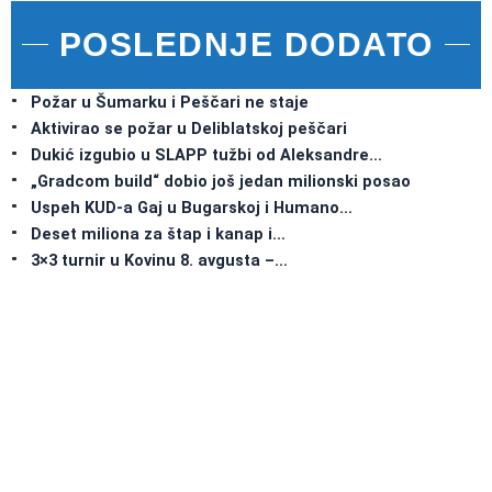
POSLEDNJE DODATO
Požar u Šumarku i Peščari ne staje
Aktivirao se požar u Deliblatskoj peščari
Dukić izgubio u SLAPP tužbi od Aleksandre…
„Gradcom build“ dobio još jedan milionski posao
Uspeh KUD-a Gaj u Bugarskoj i Humano…
Deset miliona za štap i kanap i…
3×3 turnir u Kovinu 8. avgusta –…