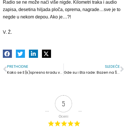
Radio se ne može naći više nigde. Kilometri traka i audio
zapisa, desetina hiljada ploča, oprema, nagrade…sve je to
negde u nekom depou. Ako je…?!
V. Ž.
PRETHODNE
SLEDEĆE
Prev
S
Kako se E(k)spresno kradu vesti?
Gde su i šta rade: Bazen na Šljunkari, bugarska investicija, auto kamp, Beko? U slici, bez reči
5
Oceni