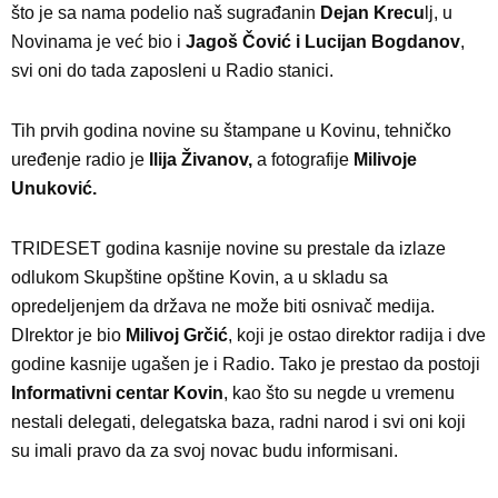
što je sa nama podelio naš sugrađanin
Dejan Krecu
lj, u
Novinama je već bio i
Jagoš Čović i Lucijan Bogdanov
,
svi oni do tada zaposleni u Radio stanici.
Tih prvih godina novine su štampane u Kovinu, tehničko
uređenje radio je
Ilija Živanov,
a fotografije
Milivoje
Unuković.
TRIDESET godina kasnije novine su prestale da izlaze
odlukom Skupštine opštine Kovin, a u skladu sa
opredeljenjem da država ne može biti osnivač medija.
DIrektor je bio
Milivoj Grčić
, koji je ostao direktor radija i dve
godine kasnije ugašen je i Radio. Tako je prestao da postoji
Informativni centar Kovin
, kao što su negde u vremenu
nestali delegati, delegatska baza, radni narod i svi oni koji
su imali pravo da za svoj novac budu informisani.