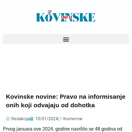
Pređi
na
sadržaj
Kovinske novine: Pravo na informisanje
onih koji odvajaju od dohotka
Redakcija
10/01/2024
Komentar
Prvog januara ove 2024. godine navršilo se 48 godina od