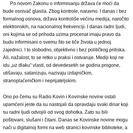
Po novom Zakonu o informisanju država će moći da
bude osnivač glasila. Zbog kontrole, naravno. I danas i bez
formalnog osnova, država kontroliše većinu medija, naročito
elektronskih, na nacionalnoj frekvenciji. I danas radni ljudi,
oni kojima se od prihoda uzima procenat imaju pravo da
budu informisani o svemu što se tiče života u jednoj
zajednici. I to slobodno, objektivno i bez političkog pritiska.
Ali, nažalost, to se retko u praksi i ostvaruje. Mediji koji ne
idu „uz dlaku“ vlasti, od devedesetih se godina progone,
utišavaju, satanizuju, nazivaju izdajničkim,
stranoplaćeničkim i neprijateljskim.
Ono po čemu su Radio Kovin i Kovinske novine ostali
upamćeni jeste da su nastojali da opravdaju svaki dinar koji
su radni ljudi odvojili od svog dohotka. Zato su bili
poštovani, slušani i čitani. Danas se Kovinske novine mogu
naći u digitalnoj formi na web stranici kovinske biblioteke, a