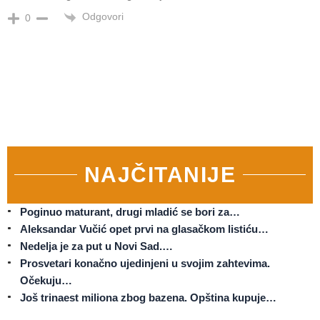
Odgovori
0
NAJČITANIJE
Poginuo maturant, drugi mladić se bori za…
Aleksandar Vučić opet prvi na glasačkom listiću…
Nedelja je za put u Novi Sad.…
Prosvetari konačno ujedinjeni u svojim zahtevima.
Očekuju…
Još trinaest miliona zbog bazena. Opština kupuje…