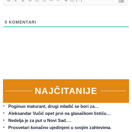
0
KOMENTARI
NAJČITANIJE
Poginuo maturant, drugi mladić se bori za…
Aleksandar Vučić opet prvi na glasačkom listiću…
Nedelja je za put u Novi Sad.…
Prosvetari konačno ujedinjeni u svojim zahtevima.