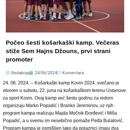
Počeo šesti košarkaški kamp. Večeras
stiže Sem Hajns Džouns, prvi strani
promoter
Redakcija
24/06/2024
Komentara
24. 06. 2024. – Košarkaški kamp Kovin 2024. svečano je
otvoren u subotu, 22. juna na košarkaškom terenu Ustanove
za sport Kovin. Ovaj kamp već šestu godinu za redom
organizuju Marko Popadić i Branko Jereminov, uz njih
program kampa realizuju Majda Močnik Đorđević i Miša
Popadić, a u svemu im nesebično pomaže Peđa Bulatović.
Program kampa je osmišljen tako da polaznici imaju dva