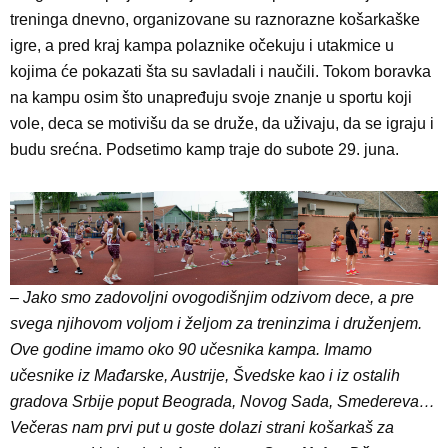
treninga dnevno, organizovane su raznorazne košarkaške
igre, a pred kraj kampa polaznike očekuju i utakmice u
kojima će pokazati šta su savladali i naučili. Tokom boravka
na kampu osim što unapređuju svoje znanje u sportu koji
vole, deca se motivišu da se druže, da uživaju, da se igraju i
budu srećna. Podsetimo kamp traje do subote 29. juna.
–
Jako smo zadovoljni ovogodišnjim odzivom dece, a pre
svega njihovom voljom i željom za treninzima i druženjem.
Ove godine imamo oko 90 učesnika kampa. Imamo
učesnike iz Mađarske, Austrije, Švedske kao i iz ostalih
gradova Srbije poput Beograda, Novog Sada, Smedereva…
Večeras nam prvi put u goste dolazi strani košarkaš za