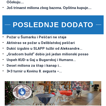
Očekuju…
Još trinaest miliona zbog bazena. Opština kupuje…
POSLEDNJE DODATO
Požar u Šumarku i Peščari ne staje
Aktivirao se požar u Deliblatskoj peščari
Dukić izgubio u SLAPP tužbi od Aleksandre…
„Gradcom build“ dobio još jedan milionski posao
Uspeh KUD-a Gaj u Bugarskoj i Humano…
Deset miliona za štap i kanap i…
3×3 turnir u Kovinu 8. avgusta –…