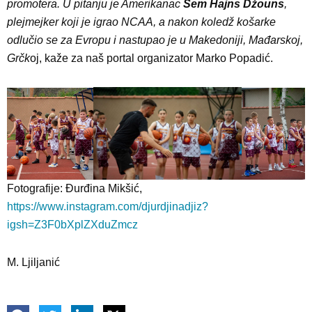
promotera. U pitanju je Amerikanac
Sem Hajns Džouns
,
plejmejker koji je igrao NCAA, a nakon koledž košarke
odlučio se za Evropu i nastupao je u Makedoniji, Mađarskoj,
Grčk
oj, kaže za naš portal organizator Marko Popadić.
Fotografije: Đurđina Mikšić,
https://www.instagram.com/djurdjinadjiz?
igsh=Z3F0bXplZXduZmcz
M. Ljiljanić