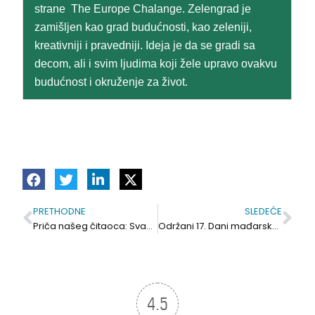
strane The Europe Chalange. Zelengrad je
zamišljen kao grad budućnosti, kao zeleniji,
kreativniji i pravedniji. Ideja je da se gradi sa
decom, ali i svim ljudima koji žele upravo ovakvu
budućnost i okruženje za život.
PRETHODNE
SLEDEĆE
Prev
Sle
Priča našeg čitaoca: Svakome je njegovo najpreče
Održani 17. Dani mađarske kuhinje: Najbolji gulaš skuvao Sarvaš, najlepši štand imao Titel, a naša Olja dovela đake iz Bačke Topole po pehar
4.5