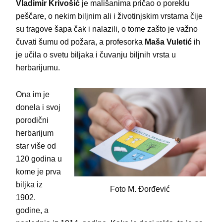
Vladimir Krivošić
je mališanima pričao o poreklu
peščare, o nekim biljnim ali i životinjskim vrstama čije
su tragove šapa čak i nalazili, o tome zašto je važno
čuvati šumu od požara, a profesorka
Maša Vuletić
ih
je učila o svetu biljaka i čuvanju biljnih vrsta u
herbarijumu.
Ona im je
donela i svoj
porodični
herbarijum
star više od
120 godina u
kome je prva
biljka iz
Foto M. Đorđević
1902.
godine, a