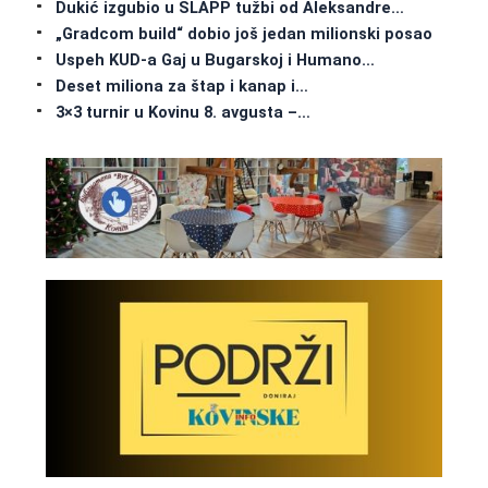
Dukić izgubio u SLAPP tužbi od Aleksandre…
„Gradcom build“ dobio još jedan milionski posao
Uspeh KUD-a Gaj u Bugarskoj i Humano…
Deset miliona za štap i kanap i…
3×3 turnir u Kovinu 8. avgusta –…