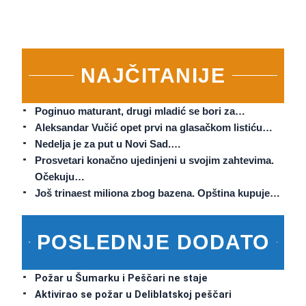
NAJČITANIJE
Poginuo maturant, drugi mladić se bori za…
Aleksandar Vučić opet prvi na glasačkom listiću…
Nedelja je za put u Novi Sad.…
Prosvetari konačno ujedinjeni u svojim zahtevima.
Očekuju…
Još trinaest miliona zbog bazena. Opština kupuje…
POSLEDNJE DODATO
Požar u Šumarku i Peščari ne staje
Aktivirao se požar u Deliblatskoj peščari