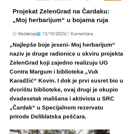
Projekat ZelenGrad na Čardaku:
„Moj herbarijum“ u bojama ruja
Redakcija
12/10/2025
Komentara
„Najlepše boje jeseni- Moj herbarijum“
naziv je druge radionice u okviru projekta
ZelenGrad koji zajedno realizuju UG
Contra Margum i biblioteka „Vuk
Karadžić“ Kovin. I dok je prvi susret bio u
dvorištu biblioteke, ovaj drugi je okupio
dvadesetak mališana i aktivista u SRC
„Čardak“ u Specijalnom rezervatu
prirode Deliblatska peščara.