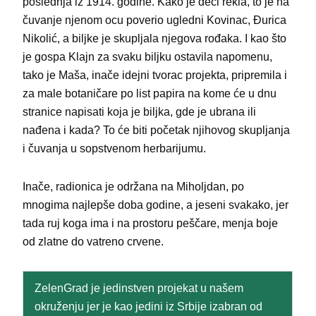
poslednja iz 1914. godine. Kako je deci rekla, to je na
čuvanje njenom ocu poverio ugledni Kovinac, Đurica
Nikolić, a biljke je skupljala njegova rođaka. I kao što
je gospa Klajn za svaku biljku ostavila napomenu,
tako je Maša, inače idejni tvorac projekta, pripremila i
za male botaničare po list papira na kome će u dnu
stranice napisati koja je biljka, gde je ubrana ili
nađena i kada? To će biti početak njihovog skupljanja
i čuvanja u sopstvenom herbarijumu.
Inače, radionica je održana na Miholjdan, po
mnogima najlepše doba godine, a jeseni svakako, jer
tada ruj koga ima i na prostoru peščare, menja boje
od zlatne do vatreno crvene.
ZelenGrad je jedinstven projekat u našem
okruženju jer je kao jedini iz Srbije izabran od