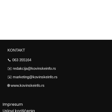
KONTAKT
📞
063 355164
✉️
redakcija@kovinskeinfo.rs
✉️
marketing@kovinskeinfo.rs
🌐
www.kovinskeinfo.rs
Impresum
Uslovi korišćenja