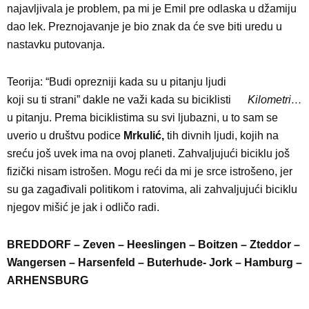
najavljivala je problem, pa mi je Emil pre odlaska u džamiju
dao lek. Preznojavanje je bio znak da će sve biti uredu u
nastavku putovanja.
Teorija: “Budi oprezniji kada su u pitanju ljudi
koji su ti strani” dakle ne važi kada su biciklisti
Kilometri…
u pitanju. Prema biciklistima su svi ljubazni, u to sam se
uverio u društvu podice
Mrkulić,
tih divnih ljudi, kojih na
sreću još uvek ima na ovoj planeti. Zahvaljujući biciklu još
fizički nisam istrošen. Mogu reći da mi je srce istrošeno, jer
su ga zagađivali politikom i ratovima, ali zahvaljujući biciklu
njegov mišić je jak i odličo radi.
BREDDORF – Zeven – Heeslingen – Boitzen – Zteddor –
Wangersen – Harsenfeld – Buterhude- Jork – Hamburg –
ARHENSBURG