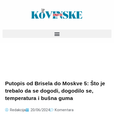
Pređi
na
sadržaj
Putopis od Brisela do Moskve 5: Što je
trebalo da se dogodi, dogodilo se,
temperatura i bušna guma
Redakcija
20/06/2024
Komentara