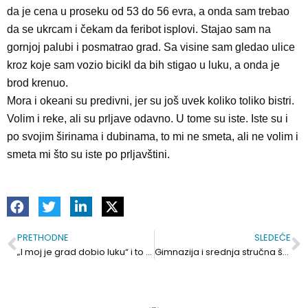
da je cena u proseku od 53 do 56 evra, a onda sam trebao
da se ukrcam i čekam da feribot isplovi. Stajao sam na
gornjoj palubi i posmatrao grad. Sa visine sam gledao ulice
kroz koje sam vozio bicikl da bih stigao u luku, a onda je
brod krenuo.
Mora i okeani su predivni, jer su još uvek koliko toliko bistri.
Volim i reke, ali su prljave odavno. U tome su iste. Iste su i
po svojim širinama i dubinama, to mi ne smeta, ali ne volim i
smeta mi što su iste po prljavštini.
PRETHODNE
SLEDEĆE
Prev
S
„I moj je grad dobio luku“ i to najveću na Balkanu
Gimnazija i srednja stručna škola: Svečana podela diploma generaciji maturanata