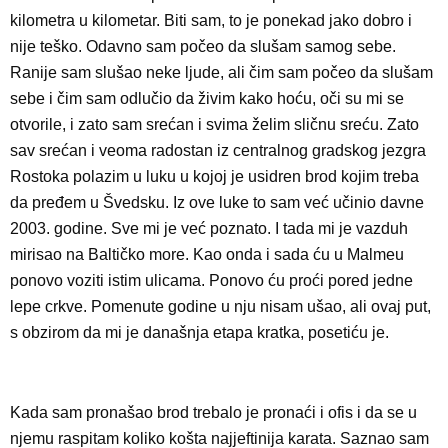
kilometra u kilometar. Biti sam, to je ponekad jako dobro i
nije teško. Odavno sam počeo da slušam samog sebe.
Ranije sam slušao neke ljude, ali čim sam počeo da slušam
sebe i čim sam odlučio da živim kako hoću, oči su mi se
otvorile, i zato sam srećan i svima želim sličnu sreću. Zato
sav srećan i veoma radostan iz centralnog gradskog jezgra
Rostoka polazim u luku u kojoj je usidren brod kojim treba
da pređem u Švedsku. Iz ove luke to sam već učinio davne
2003. godine. Sve mi je već poznato. I tada mi je vazduh
mirisao na Baltičko more. Kao onda i sada ću u Malmeu
ponovo voziti istim ulicama. Ponovo ću proći pored jedne
lepe crkve. Pomenute godine u nju nisam ušao, ali ovaj put,
s obzirom da mi je današnja etapa kratka, posetiću je.
Kada sam pronašao brod trebalo je pronaći i ofis i da se u
njemu raspitam koliko košta najjeftinija karata. Saznao sam