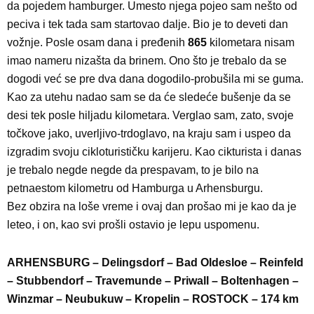
da pojedem hamburger. Umesto njega pojeo sam nešto od
peciva i tek tada sam startovao dalje. Bio je to deveti dan
vožnje. Posle osam dana i pređenih
865
kilometara nisam
imao nameru nizašta da brinem. Ono što je trebalo da se
dogodi već se pre dva dana dogodilo-probušila mi se guma.
Kao za utehu nadao sam se da će sledeće bušenje da se
desi tek posle hiljadu kilometara. Verglao sam, zato, svoje
točkove jako, uverljivo-trdoglavo, na kraju sam i uspeo da
izgradim svoju cikloturističku karijeru. Kao cikturista i danas
je trebalo negde negde da prespavam, to je bilo na
petnaestom kilometru od Hamburga u Arhensburgu.
Bez obzira na loše vreme i ovaj dan prošao mi je kao da je
leteo, i on, kao svi prošli ostavio je lepu uspomenu.
ARHENSBURG – Delingsdorf – Bad Oldesloe – Reinfeld
– Stubbendorf – Travemunde – Priwall – Boltenhagen –
Winzmar – Neubukuw – Kropelin – ROSTOCK – 174 km