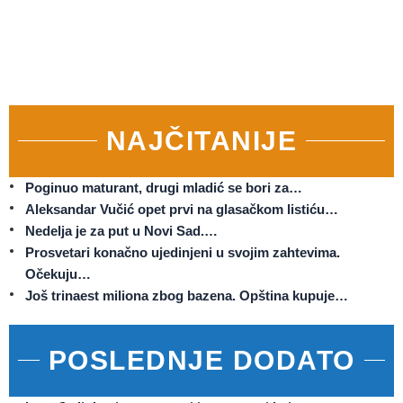
NAJČITANIJE
Poginuo maturant, drugi mladić se bori za…
Aleksandar Vučić opet prvi na glasačkom listiću…
Nedelja je za put u Novi Sad.…
Prosvetari konačno ujedinjeni u svojim zahtevima.
Očekuju…
Još trinaest miliona zbog bazena. Opština kupuje…
POSLEDNJE DODATO