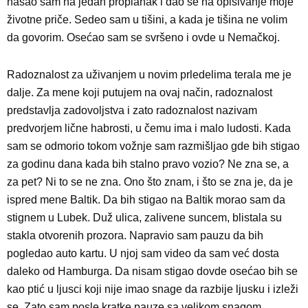
našao sam na jedan proplanak i dao se na opisivanje moje
životne priče. Sedeo sam u tišini, a kada je tišina ne volim
da govorim. Osećao sam se svršeno i ovde u Nemačkoj.
Radoznalost za uživanjem u novim prledelima terala me je
dalje. Za mene koji putujem na ovaj način, radoznalost
predstavlja zadovoljstva i zato radoznalost nazivam
predvorjem lične habrosti, u čemu ima i malo ludosti. Kada
sam se odmorio tokom vožnje sam razmišljao gde bih stigao
za godinu dana kada bih stalno pravo vozio? Ne zna se, a
za pet? Ni to se ne zna. Ono što znam, i što se zna je, da je
ispred mene Baltik. Da bih stigao na Baltik morao sam da
stignem u Lubek. Duž ulica, zalivene suncem, blistala su
stakla otvorenih prozora. Napravio sam pauzu da bih
pogledao auto kartu. U njoj sam video da sam već dosta
daleko od Hamburga. Da nisam stigao dovde osećao bih se
kao ptić u ljusci koji nije imao snage da razbije ljusku i izleži
se. Zato sam posle kratke pauze sa velikom snagom