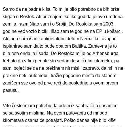
Samo da ne padne kiša. To mi je bilo potrebno da bih brže
stigao u Rostok. Ali priznajem, koliko god da je ovo uređena
zemlja, razmišljao sam i o Srbiji. Do Rostoka sam 2003.
godine već vozio bicikl, išao sam te godine na EP u košarci.
Ali tada sam išao kontinetalnim delom Nemačke, ovaj put
isplanirao sam da to bude obalom Baltika. Zahtevna je to
bila ruta onda, a i sada. Do Rostoka mi je od Arhensburga
trebalo da vrtim pedale sto sedamdeset četiri kilometra, pa
sam, bojeći se da ne prekinem nit misli, zapravo, da mi ih ne
prekine neki automobil, tražio pogodno mesto da stanem i
zapišem sve ovo od prve reči do poslednje u ovom prvom
pasusu.
Vrlo često imam potrebu da odem iz saobraćaja i osamim
se sa svojim mislima. Na ovom putovanju od mnogo
kilometara osama će potrajati. Pošto danas nije bilo kiše