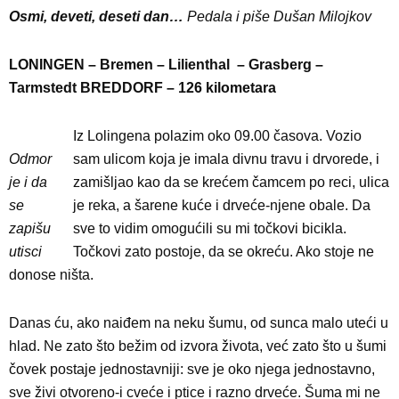
Osmi, deveti, deseti dan…
Pedala i piše Dušan Milojkov
LONINGEN – Bremen – Lilienthal – Grasberg –
Tarmstedt BREDDORF – 126 kilometara
Iz Lolingena polazim oko 09.00 časova. Vozio
Odmor
sam ulicom koja je imala divnu travu i drvorede, i
je i da
zamišljao kao da se krećem čamcem po reci, ulica
se
je reka, a šarene kuće i drveće-njene obale. Da
zapišu
sve to vidim omogućili su mi točkovi bicikla.
utisci
Točkovi zato postoje, da se okreću. Ako stoje ne
donose ništa.
Danas ću, ako naiđem na neku šumu, od sunca malo uteći u
hlad. Ne zato što bežim od izvora života, već zato što u šumi
čovek postaje jednostavniji: sve je oko njega jednostavno,
sve živi otvoreno-i cveće i ptice i razno drveće. Šuma mi ne