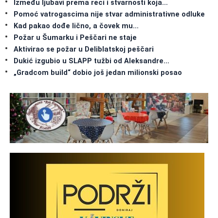
Između ljubavi prema reci i stvarnosti koja…
Pomoć vatrogascima nije stvar administrativne odluke
Kad pakao dođe lično, a čovek mu…
Požar u Šumarku i Peščari ne staje
Aktivirao se požar u Deliblatskoj peščari
Dukić izgubio u SLAPP tužbi od Aleksandre…
„Gradcom build“ dobio još jedan milionski posao