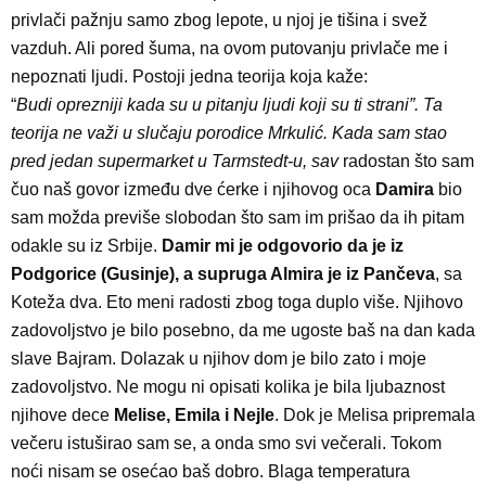
privlači pažnju samo zbog lepote, u njoj je tišina i svež
vazduh. Ali pored šuma, na ovom putovanju privlače me i
nepoznati ljudi. Postoji jedna teorija koja kaže:
“
Budi oprezniji kada su u pitanju ljudi koji su ti strani”. Ta
teorija ne važi u slučaju porodice Mrkulić. Kada sam stao
pred jedan supermarket u Tarmstedt-u, sav
radostan što sam
čuo naš govor između dve ćerke i njihovog oca
Damira
bio
sam možda previše slobodan što sam im prišao da ih pitam
odakle su iz Srbije.
Damir mi je odgovorio da je iz
Podgorice (Gusinje), a supruga Almira je iz Pančeva
, sa
Koteža dva. Eto meni radosti zbog toga duplo više. Njihovo
zadovoljstvo je bilo posebno, da me ugoste baš na dan kada
slave Bajram. Dolazak u njihov dom je bilo zato i moje
zadovoljstvo. Ne mogu ni opisati kolika je bila ljubaznost
njihove dece
Melise, Emila i Nejle
. Dok je Melisa pripremala
večeru istuširao sam se, a onda smo svi večerali. Tokom
noći nisam se osećao baš dobro. Blaga temperatura