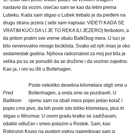
nastavio da vozim, osećao sam se kao da letim prema
Lubeku. Kada sam stigao u Lubek trebalo je da pređem na
drugu stranu jezera ( sebi sam napisao: VIDETI KADA SE
VRATIM KUĆI DA LI JE TO REKA ILI JEZERO) feribotom, a
da pritom pratim sve vreme obalu Baltičkog mora. U luci je
bilo neverovatno mnogo biciklista. Svako od njih imao je oko
sedamestak godina. Njihova radoznalost za moj put bila je
velika pa su se ponudili da se družimo i da vozimo zajedno.
Kao ja, i oni su išli u Boltehagen.
Posle nekoliko desetina kilometara stigli smo u
Pred
Boltenhagen, a onda smo se pozdravili. U
Baltikom
njemu sam na obali mora pojeo jedan kolač i
popio crno pivo, da bih posle isto toliko kilometara, plus tri
stigao u Winzmar. U ovom gradu kratko se zadržavam,
odakle odlučan i smeo polazim u Rostok. Sam, kao
Robinzon Kruso na pustom ostrvu napredovao sam iz