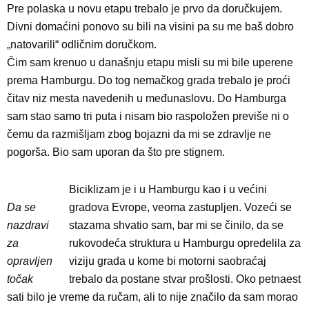
Pre polaska u novu etapu trebalo je prvo da doručkujem.
Divni domaćini ponovo su bili na visini pa su me baš dobro
„natovarili“ odličnim doručkom.
Čim sam krenuo u današnju etapu misli su mi bile uperene
prema Hamburgu. Do tog nemačkog grada trebalo je proći
čitav niz mesta navedenih u međunaslovu. Do Hamburga
sam stao samo tri puta i nisam bio raspoložen previše ni o
čemu da razmišljam zbog bojazni da mi se zdravlje ne
pogorša. Bio sam uporan da što pre stignem.
Biciklizam je i u Hamburgu kao i u većini
Da se
gradova Evrope, veoma zastupljen. Vozeći se
nazdravi
stazama shvatio sam, bar mi se činilo, da se
za
rukovodeća struktura u Hamburgu opredelila za
opravljen
viziju grada u kome bi motorni saobraćaj
točak
trebalo da postane stvar prošlosti. Oko petnaest
sati bilo je vreme da ručam, ali to nije značilo da sam morao