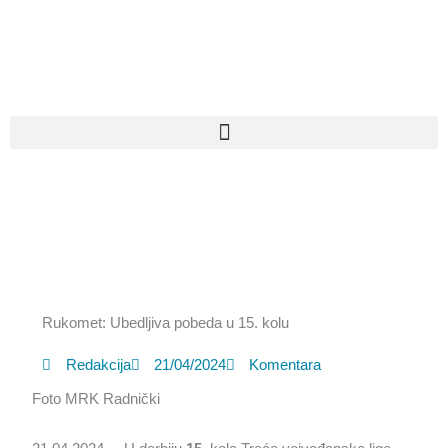
Pređi
na
sadržaj
Rukomet: Ubedljiva pobeda u 15. kolu
Redakcija
21/04/2024
Komentara
Foto MRK Radnički