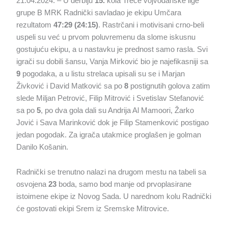
21.04.2024. – U derbiju
15.
kola Treće vojvođanske lige
grupe B MRK Radnički savladao je ekipu Umčara
rezultatom
47:29 (24:15)
. Rastrčani i motivisani crno-beli
uspeli su već u prvom poluvremenu da slome iskusnu
gostujuću ekipu, a u nastavku je prednost samo rasla. Svi
igrači su dobili šansu, Vanja Mirković bio je najefikasniji sa
9
pogodaka, a u listu strelaca upisali su se i Marjan
Živković i David Matković sa po
8
postignutih golova zatim
slede Miljan Petrović, Filip Mitrović i Svetislav Stefanović
sa po
5
, po dva gola dali su Andrija Al Mamoori, Žarko
Jović i Sava Marinković dok je Filip Stamenković postigao
jedan pogodak. Za igrača utakmice proglašen je golman
Danilo Košanin.
Radnički se trenutno nalazi na drugom mestu na tabeli sa
osvojena
23
boda, samo bod manje od prvoplasirane
istoimene ekipe iz Novog Sada. U narednom kolu Radnički
će gostovati ekipi Srem iz Sremske Mitrovice.