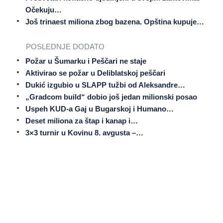
Očekuju…
Još trinaest miliona zbog bazena. Opština kupuje…
POSLEDNJE DODATO
Požar u Šumarku i Peščari ne staje
Aktivirao se požar u Deliblatskoj peščari
Dukić izgubio u SLAPP tužbi od Aleksandre…
„Gradcom build“ dobio još jedan milionski posao
Uspeh KUD-a Gaj u Bugarskoj i Humano…
Deset miliona za štap i kanap i…
3×3 turnir u Kovinu 8. avgusta –…