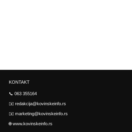
KONTAKT
📞
063 355164
✉️
redakcija@kovinskeinfo.rs
✉️
marketing@kovinskeinfo.rs
🌐
www.kovinskeinfo.rs