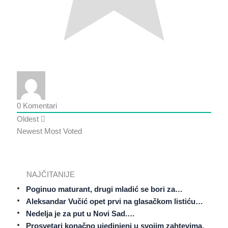
0
Komentari
Oldest
Newest
Most Voted
NAJČITANIJE
Poginuo maturant, drugi mladić se bori za…
Aleksandar Vučić opet prvi na glasačkom listiću…
Nedelja je za put u Novi Sad.…
Prosvetari konačno ujedinjeni u svojim zahtevima.