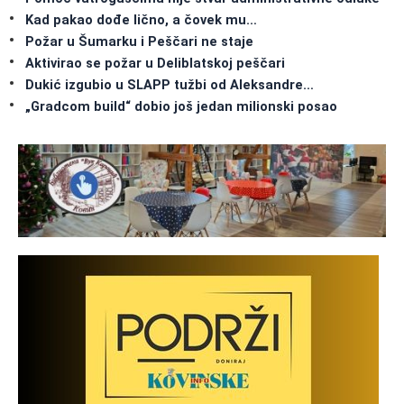
Kad pakao dođe lično, a čovek mu…
Požar u Šumarku i Peščari ne staje
Aktivirao se požar u Deliblatskoj peščari
Dukić izgubio u SLAPP tužbi od Aleksandre…
„Gradcom build“ dobio još jedan milionski posao