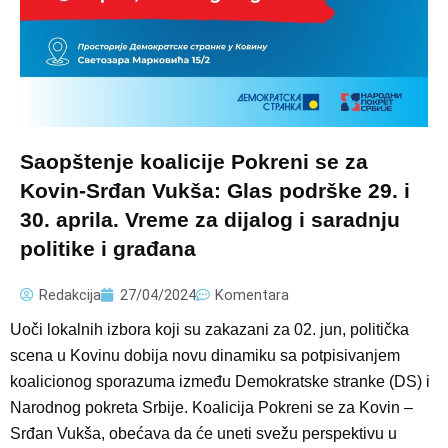
Saopštenje koalicije Pokreni se za
Kovin-Srđan Vukša: Glas podrške 29. i
30. aprila. Vreme za dijalog i saradnju
politike i građana
Redakcija
27/04/2024
Komentara
Uoči lokalnih izbora koji su zakazani za 02. jun, politička
scena u Kovinu dobija novu dinamiku sa potpisivanjem
koalicionog sporazuma između Demokratske stranke (DS) i
Narodnog pokreta Srbije. Koalicija Pokreni se za Kovin –
Srđan Vukša, obećava da će uneti svežu perspektivu u