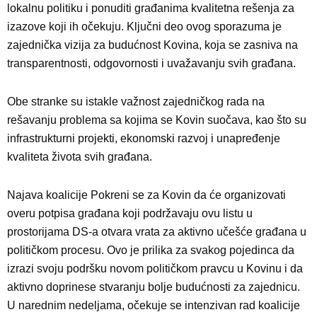
lokalnu politiku i ponuditi građanima kvalitetna rešenja za
izazove koji ih očekuju. Ključni deo ovog sporazuma je
zajednička vizija za budućnost Kovina, koja se zasniva na
transparentnosti, odgovornosti i uvažavanju svih građana.
Obe stranke su istakle važnost zajedničkog rada na
rešavanju problema sa kojima se Kovin suočava, kao što su
infrastrukturni projekti, ekonomski razvoj i unapređenje
kvaliteta života svih građana.
Najava koalicije Pokreni se za Kovin da će organizovati
overu potpisa građana koji podržavaju ovu listu u
prostorijama DS-a otvara vrata za aktivno učešće građana u
političkom procesu. Ovo je prilika za svakog pojedinca da
izrazi svoju podršku novom političkom pravcu u Kovinu i da
aktivno doprinese stvaranju bolje budućnosti za zajednicu.
U narednim nedeljama, očekuje se intenzivan rad koalicije