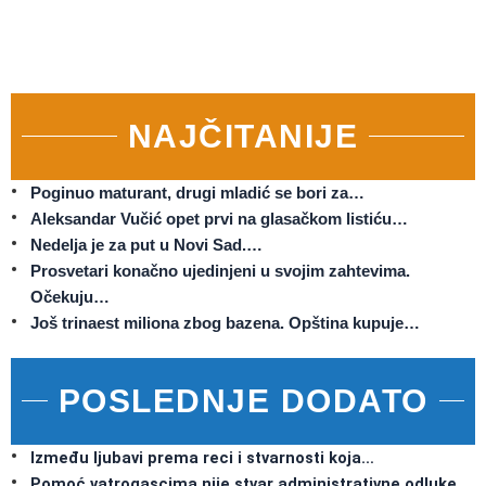
NAJČITANIJE
Poginuo maturant, drugi mladić se bori za…
Aleksandar Vučić opet prvi na glasačkom listiću…
Nedelja je za put u Novi Sad.…
Prosvetari konačno ujedinjeni u svojim zahtevima.
Očekuju…
Još trinaest miliona zbog bazena. Opština kupuje…
POSLEDNJE DODATO
Između ljubavi prema reci i stvarnosti koja…
Pomoć vatrogascima nije stvar administrativne odluke