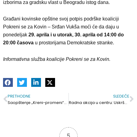
izborima za gradsku vlast u Beogradu istog dana.
Građani kovinske opštine svoj potpis podrške koaliciji
Pokreni se za Kovin – Srđan Vukša moći će da daju u
ponedeljak
29. aprila i u utorak, 30. aprila od 14:00 do
20:00 časova
u prostorijama Demokratske stranke.
Informativna služba koalicije Pokreni se za Kovin.
PRETHODNE
SLEDEĆE
Prev
S
Saopštenje „Kreni-promeni“- Sledeći korak je pobeda, a možemo pobediti samo zajedno
Radna akcija u centru: Uskršnji zeka i tuneli od srca samo su početak onoga što se planira
5