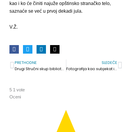
kao i ko će činiti najuže opštinsko stranačko telo,
saznaće se već u prvoj dekadi jula.
V.Ž.
PRETHODNE
SLEDEĆE
Prev
Sle
Drugi Stručni skup bibliotekara na Čardaku
Fotografija kao subjekat ili objekat. Marija Đorđević i Larisa Mikić
5
1
vote
Oceni