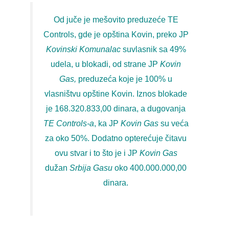
Od juče je mešovito preduzeće TE
Controls, gde je opština Kovin, preko JP
Kovinski Komunalac
suvlasnik sa 49%
udela, u blokadi, od strane JP
Kovin
Gas,
preduzeća koje je 100% u
vlasništvu opštine Kovin. Iznos blokade
je 168.320.833,00 dinara, a dugovanja
TE Controls-a
, ka JP
Kovin Gas
su veća
za oko 50%. Dodatno opterećuje čitavu
ovu stvar i to što je i JP
Kovin Gas
dužan
Srbija Gasu
oko 400.000.000,00
dinara.