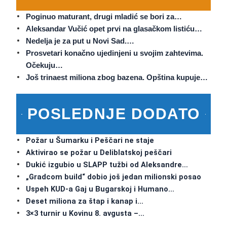
Poginuo maturant, drugi mladić se bori za…
Aleksandar Vučić opet prvi na glasačkom listiću…
Nedelja je za put u Novi Sad.…
Prosvetari konačno ujedinjeni u svojim zahtevima.
Očekuju…
Još trinaest miliona zbog bazena. Opština kupuje…
POSLEDNJE DODATO
Požar u Šumarku i Peščari ne staje
Aktivirao se požar u Deliblatskoj peščari
Dukić izgubio u SLAPP tužbi od Aleksandre…
„Gradcom build“ dobio još jedan milionski posao
Uspeh KUD-a Gaj u Bugarskoj i Humano…
Deset miliona za štap i kanap i…
3×3 turnir u Kovinu 8. avgusta –…