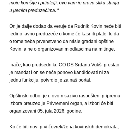
moje komšije i prijatelji, ovo vam je prava slika stanja
u javnim preduzećima.
“
On je dalje dodao da veruje da Rudnik Kovin neće biti
jedino javno preduzeće u kome će kasniti plate, te da
o tome treba prvenstveno da misle građani opštine
Kovin, a ne o organizovanim odlascima na mitinge.
Inače, kao predsedniku OO DS Srđanu Vukši prestao
je mandat i on se neće ponovo kandidovati ni za
jednu funkciju, potvrdio je za naš portal.
Opštinski odbor je u ovom sazivu raspušten, pripremu
izbora preuzeo je Privremeni organ, a izbori će biti
organizovani 05. jula 2026. godine.
Ko će biti novi prvi čovrek/žena kovinskih demokrata,