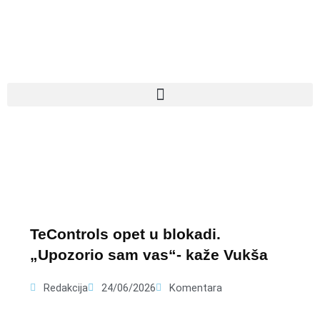
Pređi
na
sadržaj
TeControls opet u blokadi.
„Upozorio sam vas“- kaže Vukša
Redakcija
24/06/2026
Komentara