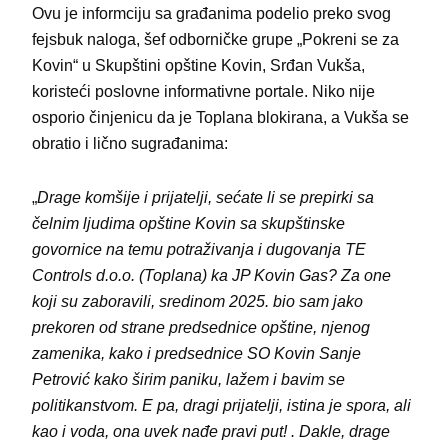
Ovu je informciju sa građanima podelio preko svog
fejsbuk naloga, šef odborničke grupe „Pokreni se za
Kovin“ u Skupštini opštine Kovin, Srđan Vukša,
koristeći poslovne informativne portale. Niko nije
osporio činjenicu da je Toplana blokirana, a Vukša se
obratio i lično sugrađanima:
„
Drage komšije i prijatelji, sećate li se prepirki sa
čelnim ljudima opštine Kovin sa skupštinske
govornice na temu potraživanja i dugovanja TE
Controls d.o.o. (Toplana) ka JP Kovin Gas? Za one
koji su zaboravili, sredinom 2025. bio sam jako
prekoren od strane predsednice opštine, njenog
zamenika, kako i predsednice SO Kovin Sanje
Petrović kako širim paniku, lažem i bavim se
politikanstvom. E pa, dragi prijatelji, istina je spora, ali
kao i voda, ona uvek nađe pravi put! . Dakle, drage