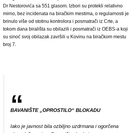
Dr Nestorovića sa 551 glasom. Izbori su protekli relativno
mirno, bez incidenata na biračkim mestima, o regularnosti je
brinulo više od stotinu kontrolora i posmatrači iz Crte, a
tokom dana birališta su obilazili i posmatrači iz OEBS-a koji
su sinoć svoj obilazak završili u Kovinu na biračkom mestu
broj 7.
BAVANIŠTE „OPROSTILO“ BLOKADU
Iako je javnost bila ozbiljno uzdrmana i ogorčena