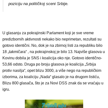
poziciju na političkoj sceni Srbije.
U glasanju za pokrajinski Parlament koji je sve vreme
predizbornih aktivnosti nekako bio neprimetan, rezultati su
gotovo identični. No, dok je na zbirnoj listi za republiku bilo
18 „takmičara“ , na pokrajinskoj je bilo 13. Najviše glasova u
Kovinu dobila je SNS i koalicija oko nje. Gotovo identično-
53,66 odsto. Druga po broju glasova je koalicija „Srbija
protiv nasilja“, opet blizu 3000, a više nego na republičkim
izborima, za koaliciju „Nada“ glasalo je na drugom listiću,
Blizu 800 glasača, što je za Novi DSS znak da se vraćaju u
igru.