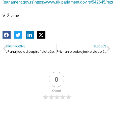
(parlament.gov.rs)
https://www.rik.parlament.gov.rs/542645/rezul
V. Živkov
PRETHODNE
SLEDEĆE
Prev
S
„Pahuljice od papira“ sleteće u Deliblato 20. decembra
Priznanje pokrajinske vlade školskom orkestru iz Mramorka i profesorki Violeti Pomar
0
Oceni