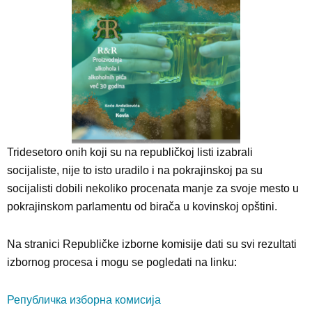
Tridesetoro onih koji su na republičkoj listi izabrali
socijaliste, nije to isto uradilo i na pokrajinskoj pa su
socijalisti dobili nekoliko procenata manje za svoje mesto u
pokrajinskom parlamentu od birača u kovinskoj opštini.
Na stranici Republičke izborne komisije dati su svi rezultati
izbornog procesa i mogu se pogledati na linku:
Републичка изборна комисија