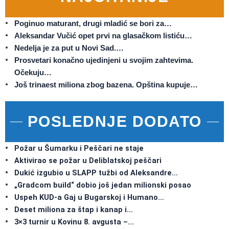
Poginuo maturant, drugi mladić se bori za…
Aleksandar Vučić opet prvi na glasačkom listiću…
Nedelja je za put u Novi Sad.…
Prosvetari konačno ujedinjeni u svojim zahtevima.
Očekuju…
Još trinaest miliona zbog bazena. Opština kupuje…
POSLEDNJE DODATO
Požar u Šumarku i Peščari ne staje
Aktivirao se požar u Deliblatskoj peščari
Dukić izgubio u SLAPP tužbi od Aleksandre…
„Gradcom build“ dobio još jedan milionski posao
Uspeh KUD-a Gaj u Bugarskoj i Humano…
Deset miliona za štap i kanap i…
3×3 turnir u Kovinu 8. avgusta –…