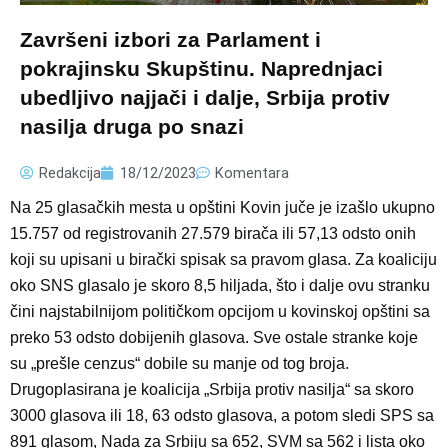
Završeni izbori za Parlament i
pokrajinsku Skupštinu. Naprednjaci
ubedljivo najjači i dalje, Srbija protiv
nasilja druga po snazi
Redakcija
18/12/2023
Komentara
Na 25 glasačkih mesta u opštini Kovin juče je izašlo ukupno
15.757 od registrovanih 27.579 birača ili 57,13 odsto onih
koji su upisani u birački spisak sa pravom glasa. Za koaliciju
oko SNS glasalo je skoro 8,5 hiljada, što i dalje ovu stranku
čini najstabilnijom političkom opcijom u kovinskoj opštini sa
preko 53 odsto dobijenih glasova. Sve ostale stranke koje
su „prešle cenzus“ dobile su manje od tog broja.
Drugoplasirana je koalicija „Srbija protiv nasilja“ sa skoro
3000 glasova ili 18, 63 odsto glasova, a potom sledi SPS sa
891 glasom, Nada za Srbiju sa 652, SVM sa 562 i lista oko