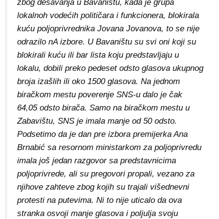
zbog dešavanja u Bavaništu, kada je grupa
lokalnoh vodećih političara i funkcionera, blokirala
kuću poljoprivrednika Jovana Jovanova, to se nije
odrazilo nA izbore. U Bavaništu su svi oni koji su
blokirali kuću ili bar lista koju predstavljaju u
lokalu, dobili preko pedeset odsto glasova ukupnog
broja izašlih ili oko 1500 glasova. Na jednom
biračkom mestu poverenje SNS-u dalo je čak
64,05 odsto birača. Samo na biračkom mestu u
Zabavištu, SNS je imala manje od 50 odsto.
Podsetimo da je dan pre izbora premijerka Ana
Brnabić sa resornom ministarkom za poljoprivredu
imala još jedan razgovor sa predstavnicima
poljoprivrede, ali su pregovori propali, vezano za
njihove zahteve zbog kojih su trajali višednevni
protesti na putevima. Ni to nije uticalo da ova
stranka osvoji manje glasova i poljulja svoju