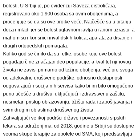
bolesti. U Srbiji je, po evidenciji Saveza distrofičara,
registrovano oko 1.900 osoba sa ovim oboljenjima, a
procenjuje se da su ove brojke veće. Najčešće su u pitanju
deca i mladi jer se bolest uglavnom javlja u ranom uzrastu, a
mahom su i korisnici invalidskih kolica, aparata za disanje i
drugih ortopedskih pomagala.
Koliko god se činilo da su retke, osobe koje ove bolesti
pogađaju čine značajan deo populacije, a kvalitet njihovog
života ne zavisi primarno od težine oboljenja, već pre svega
od adekvatne društvene podrške, odnosno dostupnosti
odgovarajućih socijalnih servisa kako bi im bilo omogućeno
puno učešće u društvu, uključujući i zdravstvenu zaštitu,
nesmetan pristup obrazovanju, tržištu rada i zapošljavanja i
svim drugim oblastima drruštvenog života.
Zahvaljujući velikoj podršci države i povezanosti srpskih
lekara sa udruženjima, od 2018. godine u Srbiji su dostupne
veoma skupe terapije za obolele od SMA, koji predstavljaju