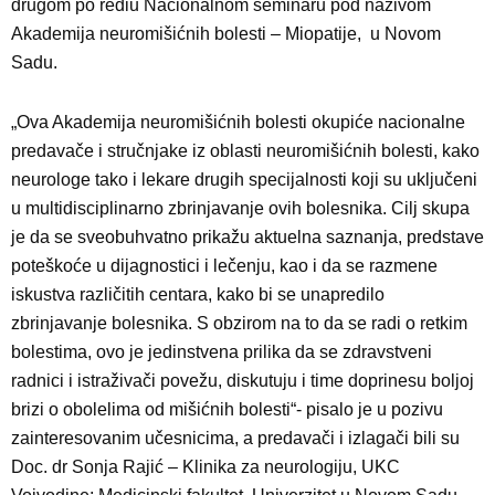
drugom po rediu Nacionalnom seminaru pod nazivom
Akademija neuromišićnih bolesti – Miopatije, u Novom
Sadu.
„Ova Akademija neuromišićnih bolesti okupiće nacionalne
predavače i stručnjake iz oblasti neuromišićnih bolesti, kako
neurologe tako i lekare drugih specijalnosti koji su uključeni
u multidisciplinarno zbrinjavanje ovih bolesnika. Cilj skupa
je da se sveobuhvatno prikažu aktuelna saznanja, predstave
poteškoće u dijagnostici i lečenju, kao i da se razmene
iskustva različitih centara, kako bi se unapredilo
zbrinjavanje bolesnika. S obzirom na to da se radi o retkim
bolestima, ovo je jedinstvena prilika da se zdravstveni
radnici i istraživači povežu, diskutuju i time doprinesu boljoj
brizi o obolelima od mišićnih bolesti“- pisalo je u pozivu
zainteresovanim učesnicima, a predavači i izlagači bili su
Doc. dr Sonja Rajić – Klinika za neurologiju, UKC