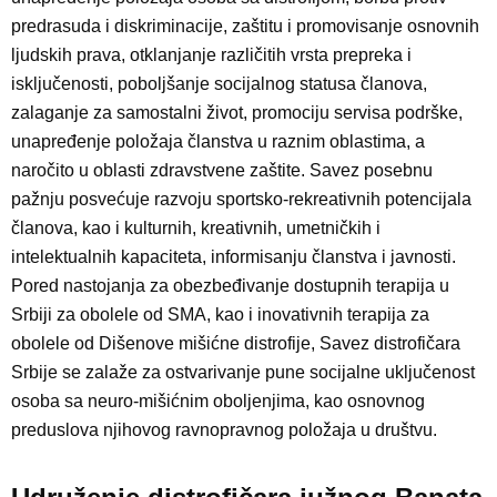
predrasuda i diskriminacije, zaštitu i promovisanje osnovnih
ljudskih prava, otklanjanje različitih vrsta prepreka i
isključenosti, poboljšanje socijalnog statusa članova,
zalaganje za samostalni život, promociju servisa podrške,
unapređenje položaja članstva u raznim oblastima, a
naročito u oblasti zdravstvene zaštite. Savez posebnu
pažnju posvećuje razvoju sportsko-rekreativnih potencijala
članova, kao i kulturnih, kreativnih, umetničkih i
intelektualnih kapaciteta, informisanju članstva i javnosti.
Pored nastojanja za obezbeđivanje dostupnih terapija u
Srbiji za obolele od SMA, kao i inovativnih terapija za
obolele od Dišenove mišićne distrofije, Savez distrofičara
Srbije se zalaže za ostvarivanje pune socijalne uključenost
osoba sa neuro-mišićnim oboljenjima, kao osnovnog
preduslova njihovog ravnopravnog položaja u društvu.