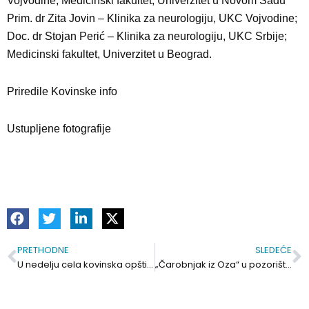
Vojvodine; Medicinski fakultet, Univerzitet u Novom Sadu
Prim. dr Zita Jovin – Klinika za neurologiju, UKC Vojvodine;
Doc. dr Stojan Perić – Klinika za neurologiju, UKC Srbije;
Medicinski fakultet, Univerzitet u Beograd.
Priredile Kovinske info
Ustupljene fotografije
PRETHODNE
SLEDEĆE
Prev
S
U nedelju cela kovinska opština bez struje
„Čarobnjak iz Oza“ u pozorištu u Kovinu