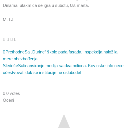
Dinama, utakmica se igra u subotu, 0
8
. marta.
M. LJ.
Prev
Sledeća
Prethodne
Sa „Đurine“ škole pada fasada. Inspekcija naložila
mere obezbeđenja
Sledeće
Sufinansiranje medija sa dva miliona. Kovinske info neće
učestvovati dok se institucije ne oslobode
0
0
votes
Oceni