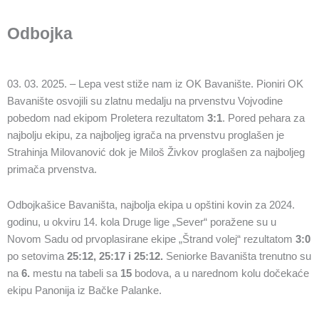
Odbojka
03. 03. 2025. – Lepa vest stiže nam iz OK Bavanište. Pioniri OK
Bavanište osvojili su zlatnu medalju na prvenstvu Vojvodine
pobedom nad ekipom Proletera rezultatom
3:1
. Pored pehara za
najbolju ekipu, za najboljeg igrača na prvenstvu proglašen je
Strahinja Milovanović dok je Miloš Živkov proglašen za najboljeg
primača prvenstva.
Odbojkašice Bavaništa, najbolja ekipa u opštini kovin za 2024.
godinu, u okviru 14. kola Druge lige „Sever“ poražene su u
Novom Sadu od prvoplasirane ekipe „Štrand volej“ rezultatom
3:0
po setovima
25:12, 25:17 i 25:12.
Seniorke Bavaništa trenutno su
na
6.
mestu na tabeli sa
15
bodova, a u narednom kolu dočekaće
ekipu Panonija iz Bačke Palanke.