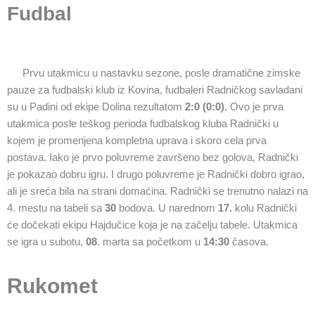
Fudbal
Prvu utakmicu u nastavku sezone, posle dramatične zimske
pauze za fudbalski klub iz Kovina, fudbaleri Radničkog savladani
su u Padini od ekipe Dolina rezultatom
2:0 (0:0)
. Ovo je prva
utakmica posle teškog perioda fudbalskog kluba Radnički u
kojem je promenjena kompletna uprava i skoro cela prva
postava. Iako je prvo poluvreme završeno bez golova, Radnički
je pokazao dobru igru. I drugo poluvreme je Radnički dobro igrao,
ali je sreća bila na strani domaćina. Radnički se trenutno nalazi na
4. mestu na tabeli sa
30
bodova. U narednom
17.
kolu Radnički
će dočekati ekipu Hajdučice koja je na začelju tabele. Utakmica
se igra u subotu,
08
. marta sa početkom u
14:30
časova.
Rukomet