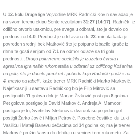
U
12.
kolu Druge lige Vojvodine MRK Radnički Kovin savladao je
na svom terenu ekipu Sente rezultatom
31:27 (14:17)
. Radnički je
odlično otvorio utakmicu, pre svega u odbrani, što je dovelo do
prednosti od
4:0.
Prednost je održavana do
23.
minuta kada je
povređen srednji bek Matković što je potpuno izbacilo igrače iz
ritma te gosti serijom od
7:1
na odmor odlaze sa tri gola
prednosti.
„Drugo poluvreme obeležila je izuzetno čvrsta i
agresivna igra naših rukometaša u odbrani uz odličnog Košanina
na golu, što je donelo preokret i pobedu koja Radnički podiže na
4
. mesto na tabeli“
, kaže trener MRK Radnički Marko Marković.
Najefikasniji u sastavu Radničkog bio je Filip Mitrović sa
postignutih
11
golova dok je Marjan Živković postigao
8
golova.
Pet golova postigao je David Matković, Andreja Al Mamoori
postigao je tri, Svetislav Stefanović dva dok su po jedan gol
postigli Žarko Jović i Miljan Petrović. Posebne čestitke idu Luki
Vasiliću i Mateji Banevu dečacima od
14
godina kojima je trener
Marković pružio šansu da debituju u seniorskom rukometu. Za