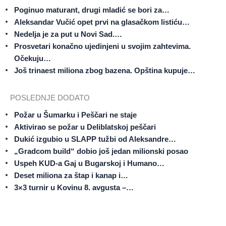
Poginuo maturant, drugi mladić se bori za…
Aleksandar Vučić opet prvi na glasačkom listiću…
Nedelja je za put u Novi Sad.…
Prosvetari konačno ujedinjeni u svojim zahtevima.
Očekuju…
Još trinaest miliona zbog bazena. Opština kupuje…
POSLEDNJE DODATO
Požar u Šumarku i Peščari ne staje
Aktivirao se požar u Deliblatskoj peščari
Dukić izgubio u SLAPP tužbi od Aleksandre…
„Gradcom build“ dobio još jedan milionski posao
Uspeh KUD-a Gaj u Bugarskoj i Humano…
Deset miliona za štap i kanap i…
3×3 turnir u Kovinu 8. avgusta –…