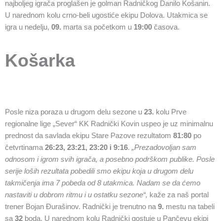
najboljeg igrača proglašen je golman Radničkog Danilo Košanin.
U narednom kolu crno-beli ugostiće ekipu Dolova. Utakmica se
igra u nedelju,
09.
marta sa početkom u
19:00
časova.
Košarka
Posle niza poraza u drugom delu sezone u
23.
kolu Prve
regionalne lige „Sever“ KK Radnički Kovin uspeo je uz minimalnu
prednost da savlada ekipu Stare Pazove rezultatom
81:80
po
četvrtinama
26:23, 23:21, 23:20 i 9:16
.
„Prezadovoljan sam
odnosom i igrom svih igrača, a posebno podrškom publike. Posle
serije loših rezultata pobedili smo ekipu koja u drugom delu
takmičenja ima 7 pobeda od 8 utakmica. Nadam se da ćemo
nastaviti u dobrom ritmu i u ostatku sezone“,
kaže za naš portal
trener Bojan Đurašinov. Radnički je trenutno na
9.
mestu na tabeli
sa
32
boda. U narednom kolu Radnički gostuje u Pančevu ekipi