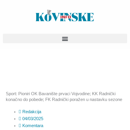
Pređi
na
sadržaj
Sport: Pioniri OK Bavanište prvaci Vojvodine; KK Radnički
konačno do pobede; FK Radnički poražen u nastavku sezone
Redakcija
04/03/2025
Komentara