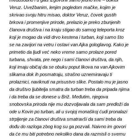
Veruz. Uvežbanim, lenjim pogledom mačke, kojim je
skrivao svoju hitru misao, doktor Veruz, čovek gustih
brkova i promenjive prirode, prelazio je preko zbunjenih
članova društva i na kraju stigao do samog teleporta kroz
koji je mogao da vidi drvo kestena i turban, koji samo što
se na zavijori na vetru i ostavi van Ajka gologlavog. Kako je
primetio da ljudi već neko vreme samo prolaze pored
turbana, shvata, pre nego i sami članovi društva, da njih,
koji imaju običaj da se obuku poput likova na van Ajkovim
slikama dok ih posmatraju, strašno uznemiravaju ti
prolaznici, naviknuti na prisustvo slike. Postalo mu je jasno
da društvo ljubitelja smatra da turban treba da pripada njima
i da treba da se donese u Briž. Međutim, njegova
snobovska priroda nije mu dozvoljavala da sam predloži da
ode u Kovin po turban, ali u svojoj monaškoj ćudi pronalazi
strpljenje za članovi društva smatravši da sami treba da
dođu do razloga zbog kog su ga pozvali. Naivno im govori
da će mu biti potrebno nekoliko dana da razmisli o svemu