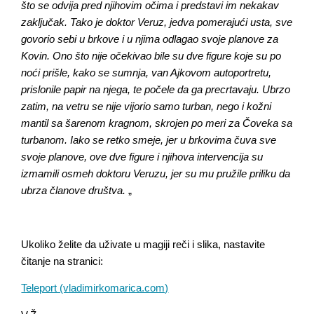
što se odvija pred njihovim očima i predstavi im nekakav
zaključak. Tako je doktor Veruz, jedva pomerajući usta, sve
govorio sebi u brkove i u njima odlagao svoje planove za
Kovin. Ono što nije očekivao bile su dve figure koje su po
noći prišle, kako se sumnja, van Ajkovom autoportretu,
prislonile papir na njega, te počele da ga precrtavaju. Ubrzo
zatim, na vetru se nije vijorio samo turban, nego i kožni
mantil sa šarenom kragnom, skrojen po meri za Čoveka sa
turbanom. Iako se retko smeje, jer u brkovima čuva sve
svoje planove, ove dve figure i njihova intervencija su
izmamili osmeh doktoru Veruzu, jer su mu pružile priliku da
ubrza članove društva.
„
Ukoliko želite da uživate u magiji reči i slika, nastavite
čitanje na stranici:
Teleport (vladimirkomarica.com)