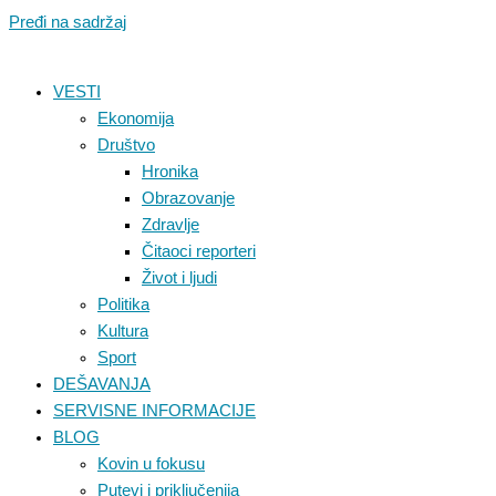
Pređi na sadržaj
VESTI
Ekonomija
Društvo
Hronika
Obrazovanje
Zdravlje
Čitaoci reporteri
Život i ljudi
Politika
Kultura
Sport
DEŠAVANJA
SERVISNE INFORMACIJE
BLOG
Kovin u fokusu
Putevi i priključenija