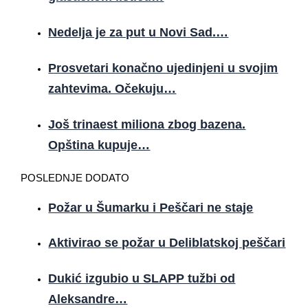
Nedelja je za put u Novi Sad.…
Prosvetari konačno ujedinjeni u svojim
zahtevima. Očekuju…
Još trinaest miliona zbog bazena.
Opština kupuje…
POSLEDNJE DODATO
Požar u Šumarku i Peščari ne staje
Aktivirao se požar u Deliblatskoj peščari
Dukić izgubio u SLAPP tužbi od
Aleksandre…