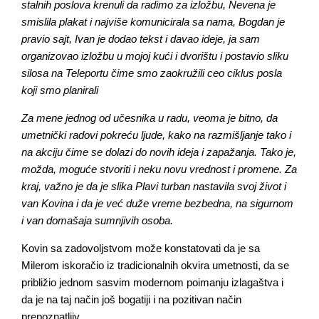
stalnih poslova krenuli da radimo za izložbu, Nevena je
smislila plakat i najviše komunicirala sa nama, Bogdan je
pravio sajt, Ivan je dodao tekst i davao ideje, ja sam
organizovao izložbu u mojoj kući i dvorištu i postavio sliku
silosa na Teleportu čime smo zaokružili ceo ciklus posla
koji smo planirali
Za mene jednog od učesnika u radu, veoma je bitno, da
umetnički radovi pokreću ljude, kako na razmišljanje tako i
na akciju čime se dolazi do novih ideja i zapažanja. Tako je,
možda, moguće stvoriti i neku novu vrednost i promene. Za
kraj, važno je da je slika Plavi turban nastavila svoj život i
van Kovina i da je već duže vreme bezbedna, na sigurnom
i van domašaja sumnjivih osoba.
Kovin sa zadovoljstvom može konstatovati da je sa
Milerom iskoračio iz tradicionalnih okvira umetnosti, da se
približio jednom sasvim modernom poimanju izlagaštva i
da je na taj način još bogatiji i na pozitivan način
prepoznatljiv.