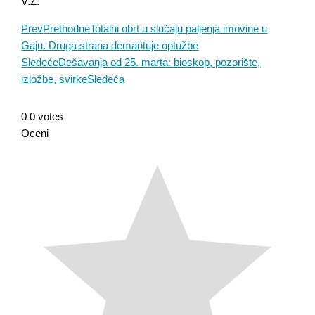
V.Ž.
Prev
Prethodne
Totalni obrt u slučaju paljenja imovine u
Gaju. Druga strana demantuje optužbe
Sledeće
Dešavanja od 25. marta: bioskop, pozorište,
izložbe, svirke
Sledeća
0
0
votes
Oceni