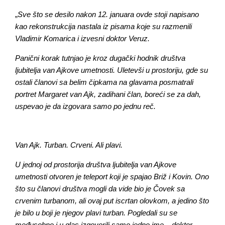
„
Sve što se desilo nakon 12. januara ovde stoji napisano
kao rekonstrukcija nastala iz pisama koje su razmenili
Vladimir Komarica i izvesni doktor Veruz.
Panični korak tutnjao je kroz dugački hodnik društva
ljubitelja van Ajkove umetnosti. Uletevši u prostoriju, gde su
ostali članovi sa belim čipkama na glavama posmatrali
portret Margaret van Ajk, zadihani član, boreći se za dah,
uspevao je da izgovara samo po jednu reč.
Van Ajk. Turban. Crveni. Ali plavi.
​U jednoj od prostorija društva ljubitelja van Ajkove
umetnosti otvoren je teleport koji je spajao Briž i Kovin. Ono
što su članovi društva mogli da vide bio je Čovek sa
crvenim turbanom, ali ovaj put iscrtan olovkom, a jedino što
je bilo u boji je njegov plavi turban. Pogledali su se
međusobno i u glas izgovorili samo jedno ime – doktor