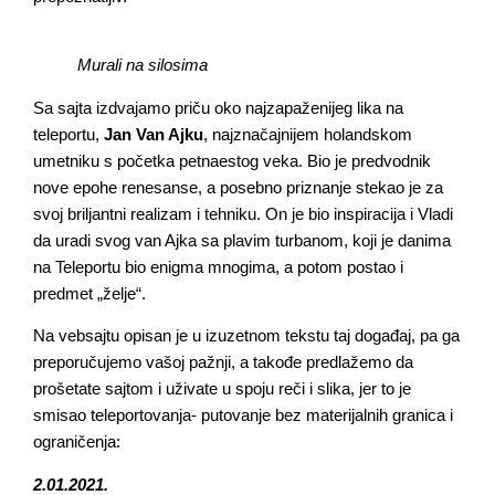
Murali na silosima
Sa sajta izdvajamo priču oko najzapaženijeg lika na
teleportu,
Jan Van Ajku
, najznačajnijem holandskom
umetniku s početka petnaestog veka. Bio je predvodnik
nove epohe renesanse, a posebno priznanje stekao je za
svoj briljantni realizam i tehniku. On je bio inspiracija i Vladi
da uradi svog van Ajka sa plavim turbanom, koji je danima
na Teleportu bio enigma mnogima, a potom postao i
predmet „želje“.
Na vebsajtu opisan je u izuzetnom tekstu taj događaj, pa ga
preporučujemo vašoj pažnji, a takođe predlažemo da
prošetate sajtom i uživate u spoju reči i slika, jer to je
smisao teleportovanja- putovanje bez materijalnih granica i
ograničenja:
2.01.2021.