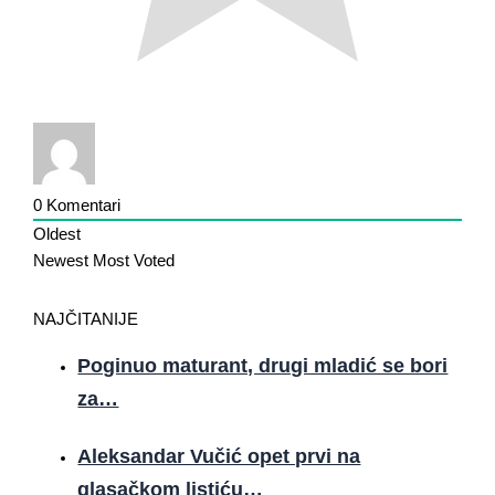
0
Komentari
Oldest
Newest
Most Voted
NAJČITANIJE
Poginuo maturant, drugi mladić se bori
za…
Aleksandar Vučić opet prvi na
glasačkom listiću…