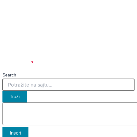
🌐
www.kovinskeinfo.rs
Impresum
Uslovi korišćenja
Politika privatnosti
Marketing
Kontakt
created with
♥
| spicy.rs
🌶️
Search
Traži
Insert