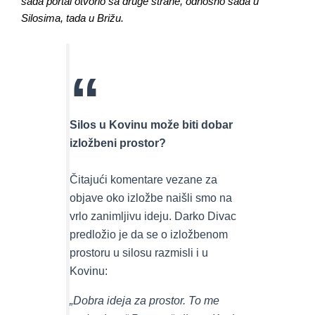
sada portal otvorio sa druge strane, odnosno sada u
Silosima, tada u Brižu.
Silos u Kovinu može biti dobar
izložbeni prostor?
Čitajući komentare vezane za
objave oko izložbe naišli smo na
vrlo zanimljivu ideju. Darko Divac
predložio je da se o izložbenom
prostoru u silosu razmisli i u
Kovinu:
„Dobra ideja za prostor. To me