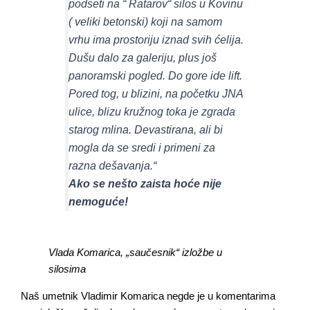
podseti na “ Ratarov“ silos u Kovinu
( veliki betonski) koji na samom
vrhu ima prostoriju iznad svih ćelija.
Dušu dalo za galeriju, plus još
panoramski pogled. Do gore ide lift.
Pored tog, u blizini, na početku JNA
ulice, blizu kružnog toka je zgrada
starog mlina. Devastirana, ali bi
mogla da se sredi i primeni za
razna dešavanja.“
Ako se nešto zaista hoće nije
nemoguće!
Vlada Komarica, „saučesnik“ izložbe u
silosima
Naš umetnik Vladimir Komarica negde je u komentarima