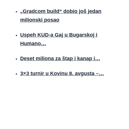
„Gradcom build“ dobio još jedan
milionski posao
Uspeh KUD-a Gaj u Bugarskoj i
Humano…
Deset miliona za štap i kanap i…
3×3 turnir u Kovinu 8. avgusta –…