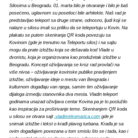
Silosima u Beogradu. 01. marta bilo je otvaranje i bilo je baš
posećeno, uglavnom su posetioci bile arhitekte. Naš rad je
predstavljao teleport sa druge strane, odnosno, ljudi koji se
nalaze u silosu imali su priliku da se teleportuju u Kovin. Na
plakatu se putem skeniranja QR koda povezuju sa
Kovinom (gde je trenutno na Teleportu silos) i na sajtu
mogu da prate izložbu koja se dešavala kod Vlade u
dvoristu, koja je organizovana kao produžetak izložbe u
Beogradu. Koncept oživljavanja se kroz rad provlači na
više nivoa – oživljavanje kovinske publike pravljenjem
izložbe, oživljavanje ideje o mestu van Beograda i
kulturnom događaju van njega, samim tim oživljavanje
dijaloga izmedju stanovnika dva mesta. Vladin teleport
godinama unazad oživljava centar Kovina pa je to poslužilo
kao inspiracija za proširivanje teme. Skeniranjem QR koda
u silosu se otvara sajt
.vladimirkomarica.com
gde je
snimak izložbe i tekst o krađi plavog turbana. Krađa je sa
ovim događajem povezana u tom smislu što se i tada, kao i