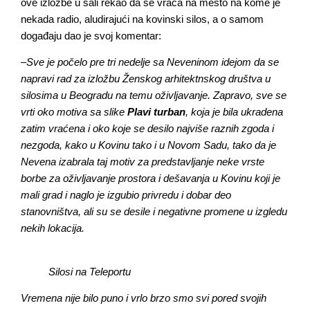
ove izložbe u šali rekao da se vraća na mesto na kome je
nekada radio, aludirajući na kovinski silos, a o samom
događaju dao je svoj komentar:
–
Sve je počelo pre tri nedelje sa Neveninom idejom da se
napravi rad za izložbu Ženskog arhitektnskog društva u
silosima u Beogradu na temu oživljavanje. Zapravo, sve se
vrti oko motiva sa slike
Plavi turban
, koja je bila ukradena
zatim vraćena i oko koje se desilo najviše raznih zgoda i
nezgoda, kako u Kovinu tako i u Novom Sadu, tako da je
Nevena izabrala taj motiv za predstavljanje neke vrste
borbe za oživljavanje prostora i dešavanja u Kovinu koji je
mali grad i naglo je izgubio privredu i dobar deo
stanovništva, ali su se desile i negativne promene u izgledu
nekih lokacija.
Silosi na Teleportu
Vremena nije bilo puno i vrlo brzo smo svi pored svojih