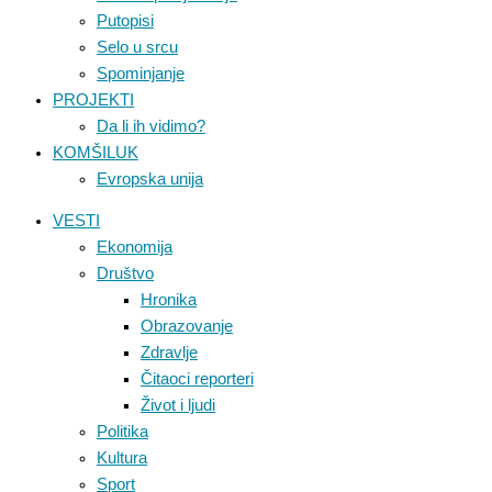
Putopisi
Selo u srcu
Spominjanje
PROJEKTI
Da li ih vidimo?
KOMŠILUK
Evropska unija
VESTI
Ekonomija
Društvo
Hronika
Obrazovanje
Zdravlje
Čitaoci reporteri
Život i ljudi
Politika
Kultura
Sport