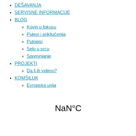
DEŠAVANJA
SERVISNE INFORMACIJE
BLOG
Kovin u fokusu
Putevi i priključenija
Putopisi
Selo u srcu
Spominjanje
PROJEKTI
Da li ih vidimo?
KOMŠILUK
Evropska unija