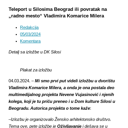
Teleport u Silosima Beograd ili povratak na
„radno mesto“ Vladimira Komarice Milera
Redakcija
05/03/2024
Komentara
Detalj sa izložbe u DK Silosi
Plakat za izložbu
04.03.2024. –
Mi smo prvi put videli izložbu u dvorištu
Vladimira Komarice Milera, a onda je ona postala deo
multimedijalnog projekta Nevene Vujasinović i njenih
kolega, koji je tu priču preneo i u Dom kulture Silosi u
Beogradu. Autorica projekta o tome kaže
:
–
Izlozbu je organizovalo Žensko arhitektonsko društvo.
Tema ove, pete izložbe je
Oživljavanje
i dešava se u