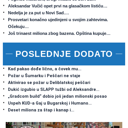
Aleksandar Vučić opet prvi na glasačkom listiću…
Nedelja je za put u Novi Sad.…
Prosvetari konačno ujedinjeni u svojim zahtevima.
Očekuju…
Još trinaest miliona zbog bazena. Opština kupuje…
POSLEDNJE DODATO
Kad pakao dođe lično, a čovek mu…
Požar u Šumarku i Peščari ne staje
Aktivirao se požar u Deliblatskoj peščari
Dukić izgubio u SLAPP tužbi od Aleksandre…
„Gradcom build“ dobio još jedan milionski posao
Uspeh KUD-a Gaj u Bugarskoj i Humano…
Deset miliona za štap i kanap i…