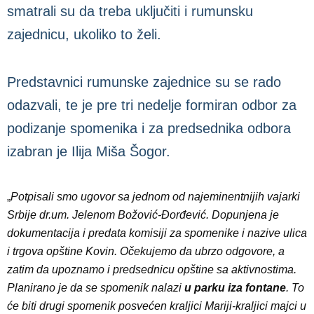
smatrali su da treba uključiti i rumunsku
zajednicu, ukoliko to želi.
Predstavnici rumunske zajednice su se rado
odazvali, te je pre tri nedelje formiran odbor za
podizanje spomenika i za predsednika odbora
izabran je Ilija Miša Šogor.
„
Potpisali smo ugovor sa jednom od najeminentnijih vajarki
Srbije dr.um. Jelenom Božović-Đorđević. Dopunjena je
dokumentacija i predata komisiji za spomenike i nazive ulica
i trgova opštine Kovin. Očekujemo da ubrzo odgovore, a
zatim da upoznamo i predsednicu opštine sa aktivnostima.
Planirano je da se spomenik nalazi
u parku iza fontane
. To
će biti drugi spomenik posvećen kraljici Mariji-kraljici majci u