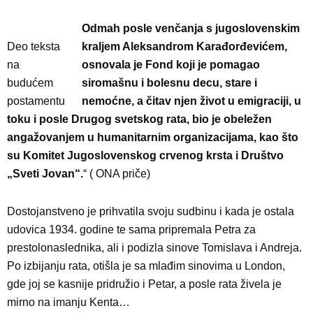
Odmah posle venčanja s jugoslovenskim
Deo teksta
kraljem Aleksandrom Karađorđevićem,
na
osnovala je Fond koji je pomagao
budućem
siromašnu i bolesnu decu, stare i
postamentu
nemoćne, a čitav njen život u emigraciji, u
toku i posle Drugog svetskog rata, bio je obeležen
angažovanjem u humanitarnim organizacijama, kao što
su Komitet Jugoslovenskog crvenog krsta i Društvo
„Sveti Jovan“.
“ ( ONA priče)
Dostojanstveno je prihvatila svoju sudbinu i kada je ostala
udovica 1934. godine te sama pripremala Petra za
prestolonaslednika, ali i podizla sinove Tomislava i Andreja.
Po izbijanju rata, otišla je sa mlađim sinovima u London,
gde joj se kasnije pridružio i Petar, a posle rata živela je
mirno na imanju Kenta…