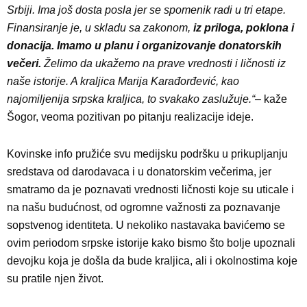
Srbiji. Ima još dosta posla jer se spomenik radi u tri etape.
Finansiranje je, u skladu sa zakonom,
iz priloga, poklona i
donacija. Imamo u planu i organizovanje donatorskih
večeri.
Želimo da ukažemo na prave vrednosti i ličnosti iz
naše istorije. A kraljica Marija Karađorđević, kao
najomiljenija srpska kraljica, to svakako zaslužuje.“
– kaže
Šogor, veoma pozitivan po pitanju realizacije ideje.
Kovinske info pružiće svu medijsku podršku u prikupljanju
sredstava od darodavaca i u donatorskim večerima, jer
smatramo da je poznavati vrednosti ličnosti koje su uticale i
na našu budućnost, od ogromne važnosti za poznavanje
sopstvenog identiteta. U nekoliko nastavaka bavićemo se
ovim periodom srpske istorije kako bismo što bolje upoznali
devojku koja je došla da bude kraljica, ali i okolnostima koje
su pratile njen život.