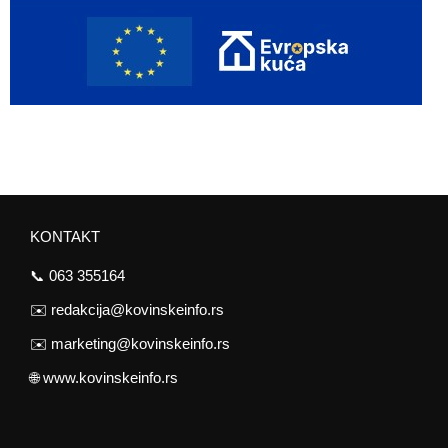
KONTAKT
📞
063 355164
✉️
redakcija@kovinskeinfo.rs
✉️
marketing@kovinskeinfo.rs
🌐
www.kovinskeinfo.rs