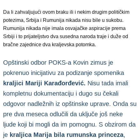
Da li zahvaljujući ovom braku ili i nekim drugim političkim
potezima, Srbija i Rumunija nikada nisu bile u sukobu.
Rumunija nikada nije imala osvajačke aspiracije prema
Srbiji i to prijateljstvo dva susedna naroda traje i duže od
bračne zajednice dva kraljevska potomka.
Opštinski odbor POKS-a Kovin zimus je
pokrenuo inicijativu za podizanje spomenika
kraljici Mariji Karađorđević.
Nisu tada imali
kompletnu dokumentaciju i dugo su čekali
odgovor nadležnih iz opštinske uprave. Onda su
pre dva meseca odlučili da uključe još neke
ljude koji bi mogli da im pomognu. S obzirom da
je
kraljica Marija bila rumunska princeza
,