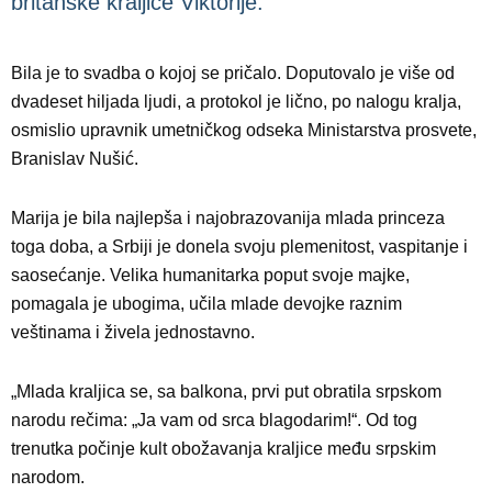
britanske kraljice Viktorije.
Bila je to svadba o kojoj se pričalo. Doputovalo je više od
dvadeset hiljada ljudi, a protokol je lično, po nalogu kralja,
osmislio upravnik umetničkog odseka Ministarstva prosvete,
Branislav Nušić.
Marija je bila najlepša i najobrazovanija mlada princeza
toga doba, a Srbiji je donela svoju plemenitost, vaspitanje i
saosećanje. Velika humanitarka poput svoje majke,
pomagala je ubogima, učila mlade devojke raznim
veštinama i živela jednostavno.
„Mlada kraljica se, sa balkona, prvi put obratila srpskom
narodu rečima: „Ja vam od srca blagodarim!“. Od tog
trenutka počinje kult obožavanja kraljice među srpskim
narodom.