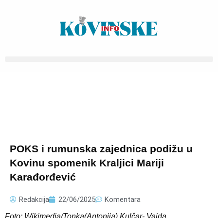
Pređi
na
sadržaj
POKS i rumunska zajednica podižu u
Kovinu spomenik Kraljici Mariji
Karađorđević
Redakcija
22/06/2025
Komentara
Foto: Wikimedia/Tonka(Antonija) Kulčar- Vajda