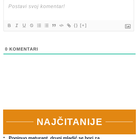
{}
[+]
0
KOMENTARI
NAJČITANIJE
Poginuo maturant, drugi mladić se bori za…